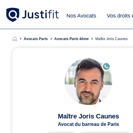
Nos Avocats
Vos droits
Avocats Paris
Avocats Paris 4ème
Maître Joris Caunes
E
N
LI
G
N
E
Maître Joris Caunes
Avocat du barreau de Paris