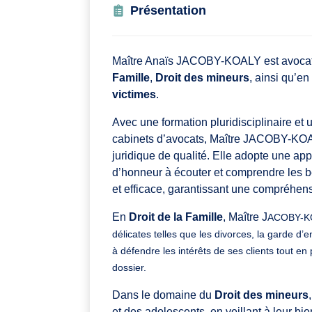
Présentation
Maître Anaïs JACOBY-KOALY est avocate
Famille
,
Droit des mineurs
, ainsi qu’en
victimes
.
Avec une formation pluridisciplinaire et
cabinets d’avocats, Maître JACOBY-KOA
juridique de qualité. Elle adopte une a
d’honneur à écouter et comprendre les b
et efficace, garantissant une compréhens
En
Droit de la Famille
, Maître J
ACOBY-K
délicates telles que les divorces, la garde d’e
à défendre les intérêts de ses clients tout 
dossier.
Dans le domaine du
Droit des mineurs
et des adolescents, en veillant à leur bien