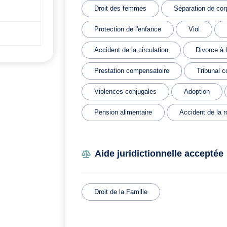
Droit des femmes
Séparation de cor
Protection de l'enfance
Viol
Accident de la circulation
Divorce à 
Prestation compensatoire
Tribunal c
Violences conjugales
Adoption
Pension alimentaire
Accident de la r
Aide juridictionnelle acceptée
Droit de la Famille