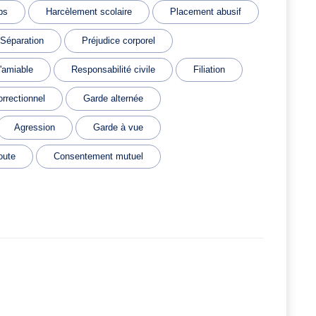
ps
Harcèlement scolaire
Placement abusif
Séparation
Préjudice corporel
l'amiable
Responsabilité civile
Filiation
orrectionnel
Garde alternée
Agression
Garde à vue
oute
Consentement mutuel