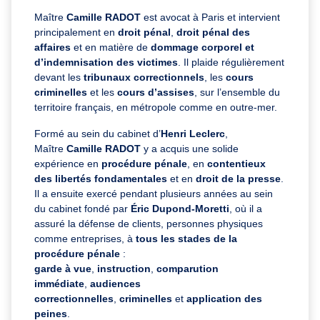
Maître
Camille RADOT
est avocat à Paris et intervient
principalement en
droit pénal
,
droit pénal des
affaires
et en matière de
dommage corporel et
d’indemnisation des victimes
. Il plaide régulièrement
devant les
tribunaux correctionnels
, les
cours
criminelles
et les
cours d’assises
, sur l’ensemble du
territoire français, en métropole comme en outre-mer.
Formé au sein du cabinet d’
Henri Leclerc
,
Maître
Camille RADOT
y a acquis une solide
expérience en
procédure pénale
, en
contentieux
des libertés fondamentales
et en
droit de la presse
.
Il a ensuite exercé pendant plusieurs années au sein
du cabinet fondé par
Éric Dupond-Moretti
, où il a
assuré la défense de clients, personnes physiques
comme entreprises, à
tous les stades de la
procédure pénale
:
garde à vue
,
instruction
,
comparution
immédiate
,
audiences
correctionnelles
,
criminelles
et
application des
peines
.