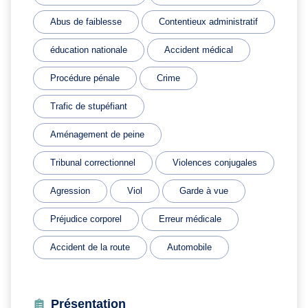
Abus de faiblesse
Contentieux administratif
éducation nationale
Accident médical
Procédure pénale
Crime
Trafic de stupéfiant
Aménagement de peine
Tribunal correctionnel
Violences conjugales
Agression
Viol
Garde à vue
Préjudice corporel
Erreur médicale
Accident de la route
Automobile
Présentation