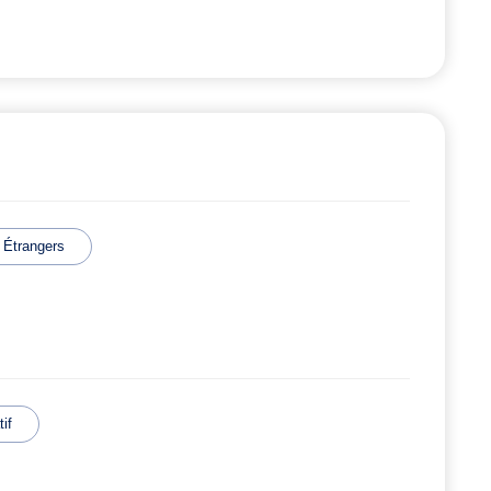
s Étrangers
if