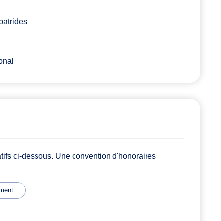
patrides
ional
atifs ci-dessous. Une convention d'honoraires
.
ment