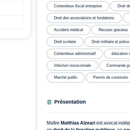
Contentieux fiscal entreprise
Droit d
Droit des associations et fondations
Accident médical
Recours gracieux
Droit scolaire
Droit militaire et police
Contentieux administratif
éducation 
Infection nosocomiale
Commande pu
Marché public
Permis de construire
Présentation
Maître
Matthias Alzeari
est avocat indé
en
droit de la fonction publique
, en
co