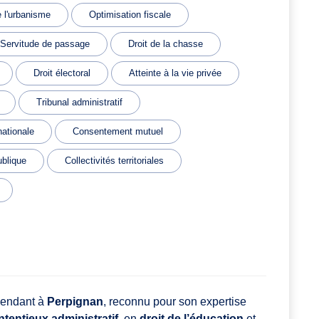
e l'urbanisme
Optimisation fiscale
Servitude de passage
Droit de la chasse
Droit électoral
Atteinte à la vie privée
Tribunal administratif
nationale
Consentement mutuel
blique
Collectivités territoriales
pendant à
Perpignan
, reconnu pour son expertise
ntentieux administratif
, en
droit de l’éducation
et