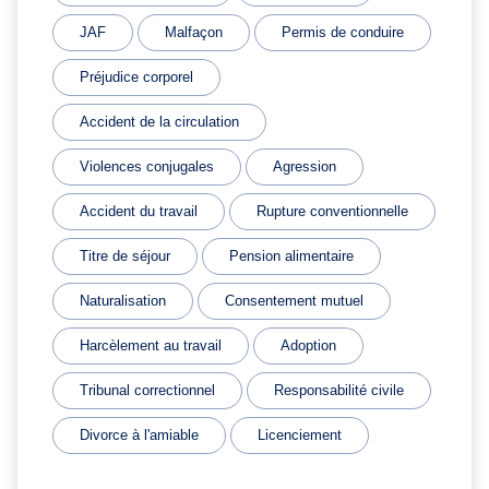
JAF
Malfaçon
Permis de conduire
Préjudice corporel
Accident de la circulation
Violences conjugales
Agression
Accident du travail
Rupture conventionnelle
Titre de séjour
Pension alimentaire
Naturalisation
Consentement mutuel
Harcèlement au travail
Adoption
Tribunal correctionnel
Responsabilité civile
Divorce à l'amiable
Licenciement