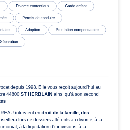
s
Divorce contentieux
Garde enfant
rnée
Permis de conduire
ntaire
Adoption
Prestation compensatoire
Séparation
ocat depuis 1998. Elle vous reçoit aujourd’hui au
acre 44800
ST HERBLAIN
ainsi qu’à son second
tes
IREAU intervient en
droit de la famille, des
seillera lors de dossiers afférents au divorce, à la
imonial, à la liquidation d’indivisions, à la