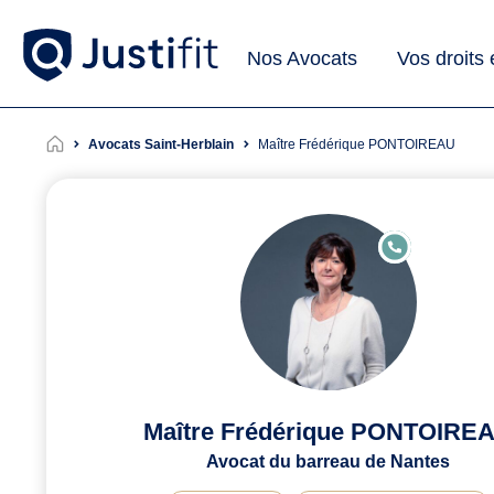
Nos Avocats
Vos droits
Avocats Saint-Herblain
Maître Frédérique PONTOIREAU
E
N
LI
G
N
E
Maître Frédérique PONTOIRE
Avocat du barreau de Nantes