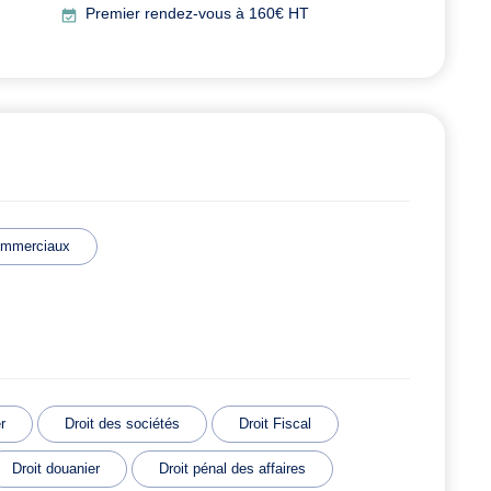
Premier rendez-vous à 160€ HT
ommerciaux
r
Droit des sociétés
Droit Fiscal
Droit douanier
Droit pénal des affaires