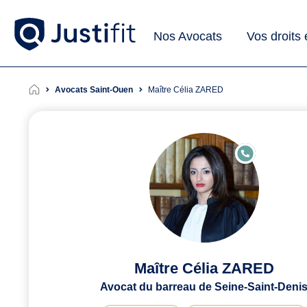
Nos Avocats
Vos droits
Avocats Saint-Ouen
Maître Célia ZARED
E
N
LI
G
N
E
Maître Célia ZARED
Avocat du barreau de Seine-Saint-Deni