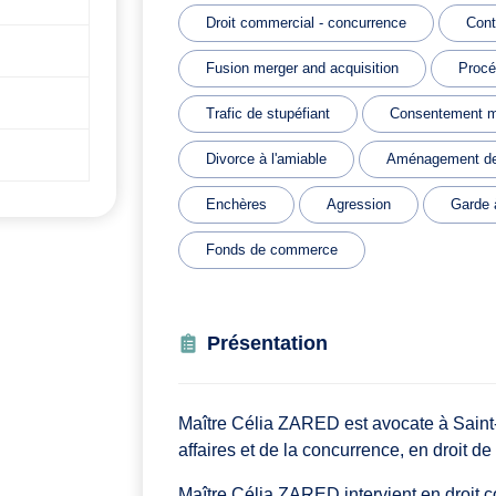
Droit commercial - concurrence
Cont
Fusion merger and acquisition
Procé
Trafic de stupéfiant
Consentement m
Divorce à l'amiable
Aménagement de
Enchères
Agression
Garde 
Fonds de commerce
Présentation
Maître Célia ZARED est avocate à Saint
affaires et de la concurrence, en droit de 
Maître Célia ZARED intervient en droit c