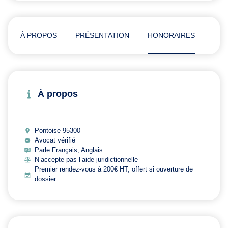
À PROPOS
PRÉSENTATION
HONORAIRES
ADR
À propos
Pontoise 95300
Avocat vérifié
Parle Français, Anglais
N’accepte pas l’aide juridictionnelle
Premier rendez-vous à 200€ HT, offert si ouverture de
dossier