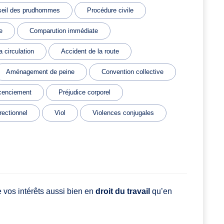
eil des prudhommes
Procédure civile
e
Comparution immédiate
a circulation
Accident de la route
Aménagement de peine
Convention collective
cenciement
Préjudice corporel
rectionnel
Viol
Violences conjugales
 vos intérêts aussi bien en
droit du travail
qu’en