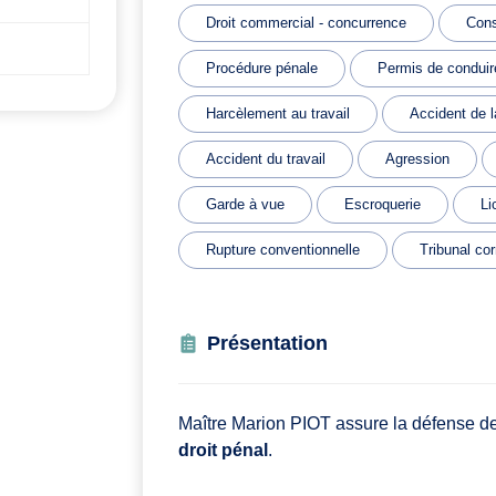
Droit commercial - concurrence
Cons
Procédure pénale
Permis de conduir
Harcèlement au travail
Accident de l
Accident du travail
Agression
Garde à vue
Escroquerie
Li
Rupture conventionnelle
Tribunal cor
Présentation
Maître Marion PIOT assure la défense de
droit pénal
.