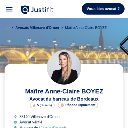
Vous êtes avocat ?
Avocats Villenave-d'Ornon
Maître Anne-Claire BOYEZ
Maître Anne-Claire BOYEZ
Avocat du barreau de Bordeaux
Répond rapidement
5
(
39 avis
)
33140 Villenave-d'Ornon
Avocat vérifié
Membre du
Comité d’experts