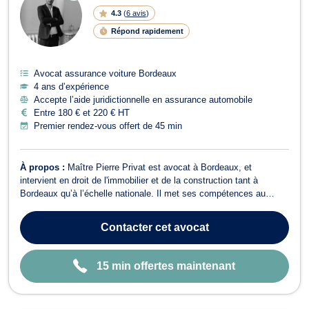
LI
4.3
(
6 avis
)
G
N
Répond rapidement
E
Avocat assurance voiture Bordeaux
4 ans d’expérience
Accepte l’aide juridictionnelle en assurance automobile
Entre 180 € et 220 € HT
Premier rendez-vous offert de 45 min
À propos :
Maître Pierre Privat est avocat à Bordeaux, et
intervient en droit de l'immobilier et de la construction tant à
Bordeaux qu’à l’échelle nationale. Il met ses compétences au
service des particuliers, les maîtres d'ouvrages, les acquéreurs,
les vendeurs, les copropriétaires, les bailleurs, les locataires, les
Contacter
cet avocat
syndics de copro...
15 min offertes maintenant