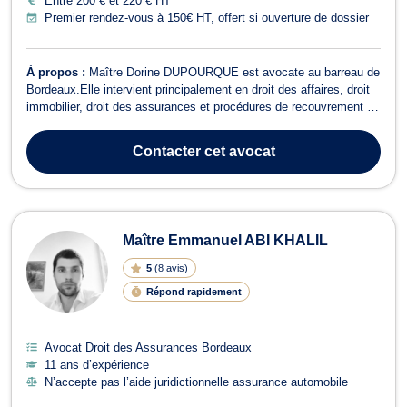
Entre 200 € et 220 € HT
Premier rendez-vous à 150€ HT, offert si ouverture de dossier
À propos :
Maître Dorine DUPOURQUE est avocate au barreau de
Bordeaux.Elle intervient principalement en droit des affaires, droit
immobilier, droit des assurances et procédures de recouvrement et
d’exécution, tant en conseil qu’en contentieux. Elle accompagne
une clientèle variée — particuliers, entreprises, investisseurs et
Contacter
cet avocat
coproprié...
Maître Emmanuel ABI KHALIL
5
(
8 avis
)
Répond rapidement
Avocat Droit des Assurances Bordeaux
11 ans d’expérience
N’accepte pas l’aide juridictionnelle assurance automobile