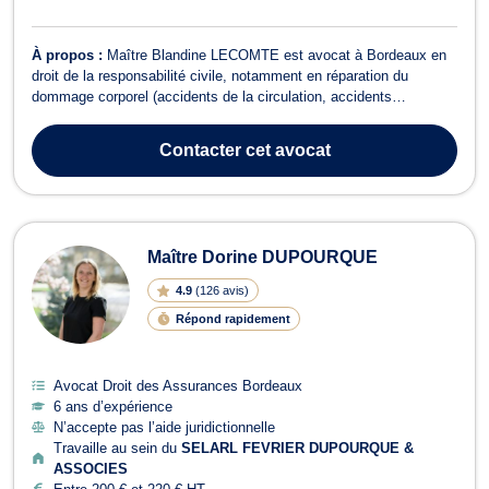
À propos :
Maître Blandine LECOMTE est avocat à Bordeaux en
droit de la responsabilité civile, notamment en réparation du
dommage corporel (accidents de la circulation, accidents
médicaux, agressions ou accidents de la vie) et en droit de la
construction (vices cachés et malfaçons). Grâce à sa maîtrise du
Contacter
cet avocat
droit des assurances, elle sa...
Maître Dorine DUPOURQUE
4.9
(
126 avis
)
Répond rapidement
Avocat Droit des Assurances Bordeaux
6 ans d’expérience
N’accepte pas l’aide juridictionnelle
Travaille au sein du
SELARL FEVRIER DUPOURQUE &
ASSOCIES