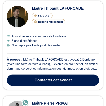
Maître Thibault LAFORCADE
5
(
30 avis
)
Répond rapidement
Avocat assurance automobile Bordeaux
8 ans d’expérience
N’accepte pas l’aide juridictionnelle
À propos :
Maître Thibault LAFORCADE est avocat à Bordeaux
(avec une forte activité à Paris), il exerce en droit pénal, en droit du
dommage corporel et indemnisation des victimes, et en droit du
travail. Maître Thibault LAFORCADE exerce en droit pénal,
principalement en droit pénal général, et ce, aussi bien en faveur
Contacter
cet avocat
des victimes que...
E
Maître Pierre PRIVAT
N