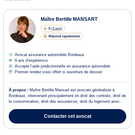
Avocats en assurance automobile à
Maître Bertille MANSART
5
(
3 avis
)
Répond rapidement
Avocat assurance automobile Bordeaux
9 ans d’expérience
Accepte l’aide juridictionnelle en assurance automobile
Premier rendez-vous offert si ouverture de dossier
À propos :
Maître Bertille Mansart est avocate généraliste à
Bordeaux, intervenant principalement en droit des contrats, droit de
la consommation, droit des assurances, droit du logement ainsi
qu'en droit commercial. Elle accompagne particuliers et
professionnels, en conseil comme en contentieux. Elle traite un
Contacter
cet avocat
large éventail de dossi...