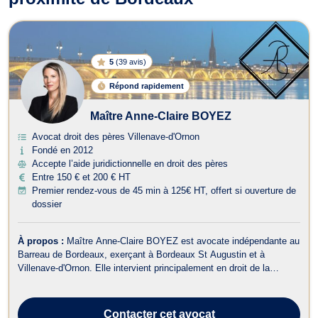
5
(
39 avis
)
Répond rapidement
Maître Anne-Claire BOYEZ
Avocat droit des pères Villenave-d'Ornon
Fondé en 2012
Accepte l’aide juridictionnelle en droit des pères
Entre 150 € et 200 € HT
Premier rendez-vous de 45 min à 125€ HT, offert si ouverture de
dossier
À propos :
Maître Anne-Claire BOYEZ est avocate indépendante au
Barreau de Bordeaux, exerçant à Bordeaux St Augustin et à
Villenave-d'Ornon. Elle intervient principalement en droit de la
famille, divorce, et droit des mineurs, offrant un accompagnement
juridique de qualité à ses clients. En droit de la famille, Maître
BOYEZ vous assis...
Contacter
cet avocat