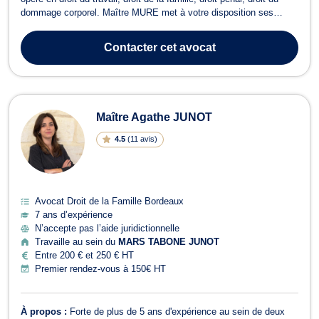
dommage corporel. Maître MURE met à votre disposition ses
connaissances et son expertise en droit du travail pour défendre
aussi bien les intérêts de l'employeur que du salarié. Elle intervient
Contacter
cet avocat
en amont pour...
Maître Agathe JUNOT
4.5
(
11 avis
)
Avocat Droit de la Famille Bordeaux
7 ans d’expérience
N’accepte pas l’aide juridictionnelle
Travaille au sein du
MARS TABONE JUNOT
Entre 200 € et 250 € HT
Premier rendez-vous à 150€ HT
À propos :
Forte de plus de 5 ans d'expérience au sein de deux