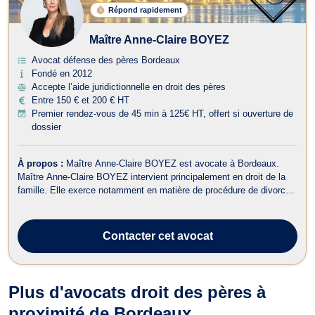
Répond rapidement
Maître Anne-Claire BOYEZ
Avocat défense des pères Bordeaux
Fondé en 2012
Accepte l’aide juridictionnelle en droit des pères
Entre 150 € et 200 € HT
Premier rendez-vous de 45 min à 125€ HT, offert si ouverture de
dossier
À propos :
Maître Anne-Claire BOYEZ est avocate à Bordeaux.
Maître Anne-Claire BOYEZ intervient principalement en droit de la
famille. Elle exerce notamment en matière de procédure de divorce,
qu’elle soit à l’amiable ou contentieux. Cette avocate traite tous les
dossiers liés au divorce par consentement mutuel, au divorce pour
faute,...
Contacter
cet avocat
Plus d'avocats droit des pères à
proximité de Bordeaux