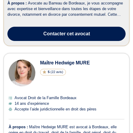
À propos :
Avocate au Barreau de Bordeaux, je vous accompagne
avec expertise et bienveillance dans toutes les étapes de votre
divorce, notamment en divorce par consentement mutuel. Cette
procédure rapide et apaisée permet aux époux de se séparer sans
passer par le tribunal, à condition de s’accorder sur les
conséquences de la rupture....
Contacter
cet avocat
Maître Hedwige MURE
5
(
22 avis
)
Avocat Droit de la Famille Bordeaux
14 ans d’expérience
Accepte l’aide juridictionnelle en droit des pères
À propos :
Maître Hedwige MURE est avocat à Bordeaux, elle
opère en droit du travail, droit de la famille, droit pénal, droit du