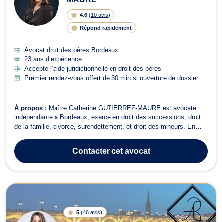
4.6
(
10 avis
)
Répond rapidement
Avocat droit des pères Bordeaux
23 ans d’expérience
Accepte l’aide juridictionnelle en droit des pères
Premier rendez-vous offert de 30 min si ouverture de dossier
À propos :
Maître Catherine GUTIERREZ-MAURE est avocate
indépendante à Bordeaux, exerce en droit des successions, droit
de la famille, divorce, surendettement, et droit des mineurs. En
tant qu'avocate en droit de la famille depuis 23 ans, Maître
GUTIERREZ-MAURE accompagne ses clients avec écoute,
Contacter
cet avocat
humanité et détermination dans les mom...
5
(
46 avis
)