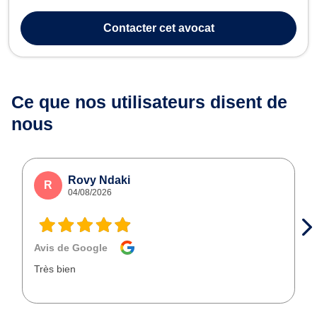
les prévenus que la victime à toutes les étapes de la procédure
pénale (garde à vue, instruction, CRPC, rétention judiciaire,
Contacter
cet avocat
prononcé du jugement et am...
Ce que nos utilisateurs
disent de
nous
Rovy Ndaki
R
04/08/2026
Avis de Google
Très bien