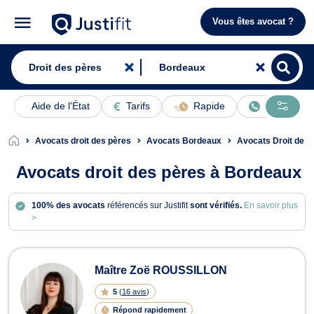
Vous êtes avocat ?
Aide de l'État
Tarifs
Rapide
En ligne
Avocats droit des pères
Avocats Bordeaux
Avocats Droit de l
Avocats droit des pères à Bordeaux
100% des avocats
référencés sur Justifit
sont vérifiés.
En savoir plus
>
Avocats en droit des pères à Bordea
Maître Zoë ROUSSILLON
5
(
16 avis
)
Répond rapidement