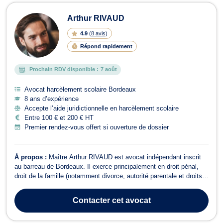
Arthur RIVAUD
4.9
(
8 avis
)
Répond rapidement
Prochain RDV disponible :
7 août
Avocat harcèlement scolaire Bordeaux
8 ans d’expérience
Accepte l’aide juridictionnelle en harcèlement scolaire
Entre 100 € et 200 € HT
Premier rendez-vous offert si ouverture de dossier
À propos :
Maître Arthur RIVAUD est avocat indépendant inscrit
au barreau de Bordeaux. Il exerce principalement en droit pénal,
droit de la famille (notamment divorce, autorité parentale et droits
de garde), droit des étrangers, ainsi qu’en droit des mineurs. Il
accompagne ses clients avec compétence et clarté, que ce soit
Contacter
cet avocat
pour des co...