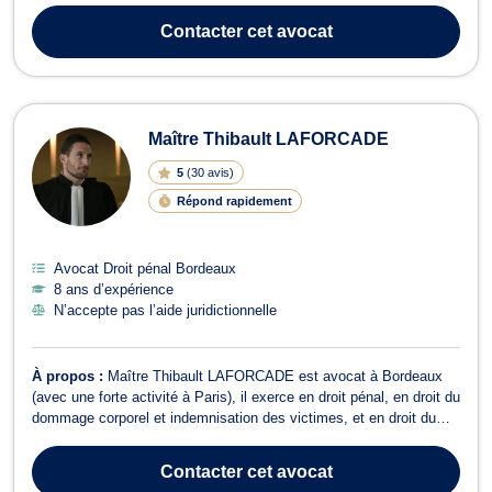
des problématiques relatives au divorce, à la séparation, à la
Contacter
cet avocat
pension alimentaire,...
Maître Thibault LAFORCADE
5
(
30 avis
)
Répond rapidement
Avocat Droit pénal Bordeaux
8 ans d’expérience
N’accepte pas l’aide juridictionnelle
À propos :
Maître Thibault LAFORCADE est avocat à Bordeaux
(avec une forte activité à Paris), il exerce en droit pénal, en droit du
dommage corporel et indemnisation des victimes, et en droit du
travail. Maître Thibault LAFORCADE exerce en droit pénal,
principalement en droit pénal général, et ce, aussi bien en faveur
Contacter
cet avocat
des victimes que...