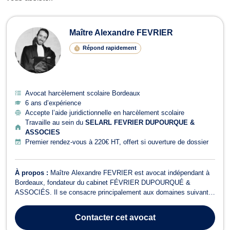
Avocats en harcèlement scolaire à 
Maître Alexandre FEVRIER
Répond rapidement
Avocat harcèlement scolaire Bordeaux
6 ans d’expérience
Accepte l’aide juridictionnelle en harcèlement scolaire
Travaille au sein du
SELARL FEVRIER DUPOURQUE &
ASSOCIES
Premier rendez-vous à 220€ HT, offert si ouverture de dossier
À propos :
Maître Alexandre FEVRIER est avocat indépendant à
Bordeaux, fondateur du cabinet FÉVRIER DUPOURQUÉ &
ASSOCIÉS. Il se consacre principalement aux domaines suivants
: droit routier et permis de conduire, droit pénal, droit douanier,
dommage corporel et indemnisation des victimes, ainsi qu’au droit
Contacter
cet avocat
pénal des affaires. En d...