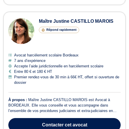
Maître Justine CASTILLO MAROIS
Répond rapidement
Avocat harcèlement scolaire Bordeaux
7 ans d’expérience
Accepte l’aide juridictionnelle en harcèlement scolaire
Entre 80 € et 180 € HT
Premier rendez-vous de 30 min à 66€ HT, offert si ouverture de
dossier
À propos :
Maître Justine CASTILLO MAROIS est Avocat à
BORDEAUX. Elle vous conseille et vous accompagne dans
l’ensemble de vos procédures judiciaires et extra-judiciaires en
matière de droit public, droit administratif, droit de l'urbanisme, droit
de la fonction publique, droit des étrangers et de la nationalité, droit
Contacter
cet avocat
pénal. En droit...