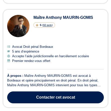
Maître Anthony MAURIN-GOMIS
5
(
60 avis
)
Avocat Droit pénal Bordeaux
5 ans d’expérience
Accepte l’aide juridictionnelle en harcèlement scolaire
Premier rendez-vous offert
À propos :
Maître Anthony MAURIN-GOMIS est avocat à
Bordeaux et opère principalement en droit pénal. En droit pénal,
Maître Anthony MAURIN-GOMIS intervient pour tous les types
d’infractions délictuelles ou criminelles. La défense pénale est le
cœur de l’activité du Cabinet. Qu’elle repose sur une assistance
Contacter
cet avocat
d’urgence (garde à vue, com...