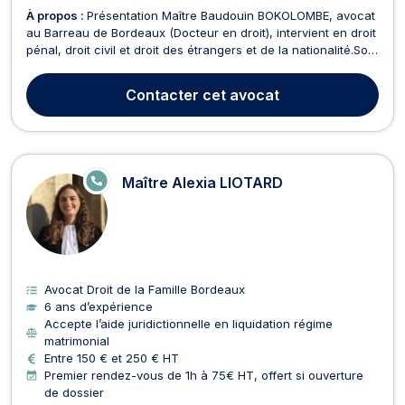
À propos :
Présentation Maître Baudouin BOKOLOMBE, avocat
au Barreau de Bordeaux (Docteur en droit), intervient en droit
pénal, droit civil et droit des étrangers et de la nationalité.Son
engagement : une défense rigoureuse, une écoute attentive
et une stratégie claire, adaptée à chaque dossier. Droit pénal
Contacter
cet avocat
: défense des auteurs et ac...
E
Maître Alexia LIOTARD
N
LI
G
N
E
Avocat Droit de la Famille Bordeaux
6 ans d’expérience
Accepte l’aide juridictionnelle en liquidation régime
matrimonial
Entre 150 € et 250 € HT
Premier rendez-vous de 1h à 75€ HT, offert si ouverture
de dossier