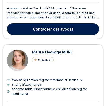
À propos :
Maître Caroline HAAS, avocate à Bordeaux,
intervient principalement en droit de la famille, en droit des
contrats et en réparation du préjudice corporel. En droit de la
famille, Maître HAAS traite tous vos dossiers relatifs à l’union
civile comme le divorce, la séparation, le changement de
Contacter
cet avocat
nom, le PACS ou tout ce qui concer...
Maître Hedwige MURE
5
(
22 avis
)
Avocat liquidation régime matrimonial Bordeaux
14 ans d’expérience
Accepte l’aide juridictionnelle en liquidation régime
matrimonial