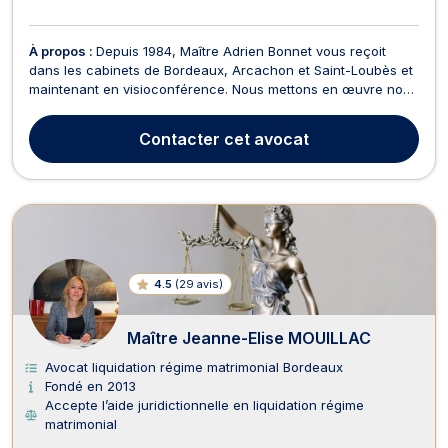
À propos :
Depuis 1984, Maître Adrien Bonnet vous reçoit
dans les cabinets de Bordeaux, Arcachon et Saint-Loubès et
maintenant en visioconférence. Nous mettons en œuvre nos
valeurs d'écoute et de compréhension pour répondre aux
exigences de confiance, de transparence et de réactivité.
Contacter
cet avocat
Nous vous conseillons, vous représentons et nous p...
4.5
(
29 avis
)
Maître Jeanne-Elise MOUILLAC
Avocat liquidation régime matrimonial Bordeaux
Fondé en 2013
Accepte l’aide juridictionnelle en liquidation régime
matrimonial