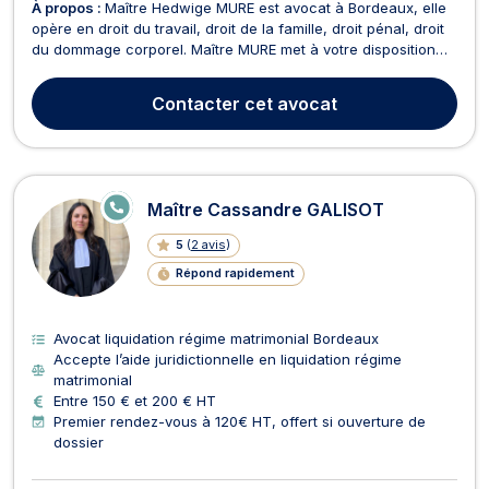
À propos :
Maître Hedwige MURE est avocat à Bordeaux, elle
opère en droit du travail, droit de la famille, droit pénal, droit
du dommage corporel. Maître MURE met à votre disposition
ses connaissances et son expertise en droit du travail pour
défendre aussi bien les intérêts de l'employeur que du
Contacter
cet avocat
salarié. Elle intervient en amont pour...
E
Maître Cassandre GALISOT
N
LI
5
(
2 avis
)
G
N
Répond rapidement
E
Avocat liquidation régime matrimonial Bordeaux
Accepte l’aide juridictionnelle en liquidation régime
matrimonial
Entre 150 € et 200 € HT
Premier rendez-vous à 120€ HT, offert si ouverture de
dossier