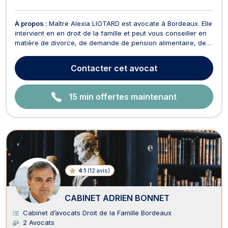
À propos :
Maître Alexia LIOTARD est avocate à Bordeaux. Elle
intervient en en droit de la famille et peut vous conseiller en
matière de divorce, de demande de pension alimentaire, de
droit de visite ou de garde d’enfant, protection contre les
violences conjugales. Cette avocate est également
Contacter
cet avocat
compétente en droit des mineurs (protectio...
15 min offertes maintenant
4.1
(
12 avis
)
CABINET ADRIEN BONNET
Cabinet d’avocats Droit de la Famille Bordeaux
2 Avocats