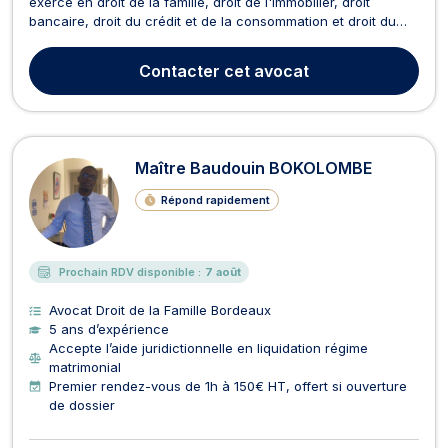
exerce en droit de la famille, droit de l'immobilier, droit
bancaire, droit du crédit et de la consommation et droit du
dommage corporel. En droit de la famille, elle vous
accompagne lors d'un divorce, une séparation, une rupture
Contacter
cet avocat
de PACS, qui engendrerait l'attribution des dro...
Maître Baudouin BOKOLOMBE
Répond rapidement
Prochain RDV disponible :
7 août
Avocat Droit de la Famille Bordeaux
5 ans d’expérience
Accepte l’aide juridictionnelle en liquidation régime
matrimonial
Premier rendez-vous de 1h à 150€ HT, offert si ouverture
de dossier