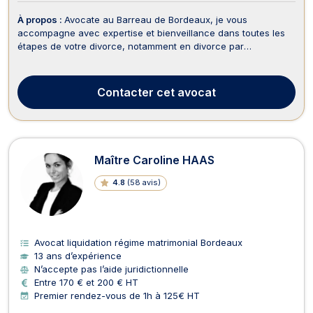
À propos :
Avocate au Barreau de Bordeaux, je vous
accompagne avec expertise et bienveillance dans toutes les
étapes de votre divorce, notamment en divorce par
consentement mutuel. Cette procédure rapide et apaisée
permet aux époux de se séparer sans passer par le tribunal, à
condition de s’accorder sur les conséquences de la rupture....
Contacter
cet avocat
Maître Caroline HAAS
4.8
(
58 avis
)
Avocat liquidation régime matrimonial Bordeaux
13 ans d’expérience
N’accepte pas l’aide juridictionnelle
Entre 170 € et 200 € HT
Premier rendez-vous de 1h à 125€ HT