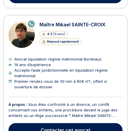
E
Maître Mikael SAINTE-CROIX
N
LI
4.3
(
6 avis
)
G
N
Répond rapidement
E
Avocat liquidation régime matrimonial Bordeaux
14 ans d’expérience
Accepte l’aide juridictionnelle en liquidation régime
matrimonial
Premier rendez-vous de 30 min à 80€ HT, offert si
ouverture de dossier
À propos :
Vous êtes confronté à un divorce, un conflit
concernant vos enfants, une procédure devant le juge des
enfants ou un litige successoral ? Maître Mikael SAINTE-
CROIX vous accompagne avec détermination, écoute et
réactivité pour protéger vos droits et ceux de votre
Contacter
cet avocat