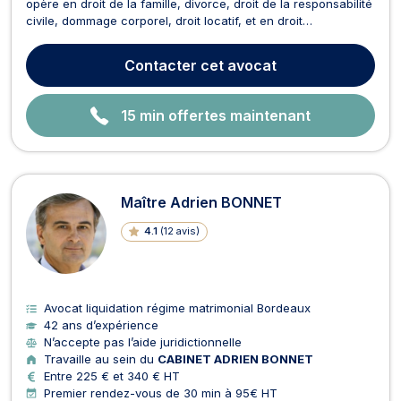
opère en droit de la famille, divorce, droit de la responsabilité
civile, dommage corporel, droit locatif, et en droit
commerciale. Maître BERTHE vous conseille en droit de la
famille pour toutes procédures afférentes aux divorces
Contacter
cet avocat
amiables ou contentieux, aux PACS, aux pensions...
15 min offertes maintenant
Maître Adrien BONNET
4.1
(
12 avis
)
Avocat liquidation régime matrimonial Bordeaux
42 ans d’expérience
N’accepte pas l’aide juridictionnelle
Travaille au sein du
CABINET ADRIEN BONNET
Entre 225 € et 340 € HT
Premier rendez-vous de 30 min à 95€ HT