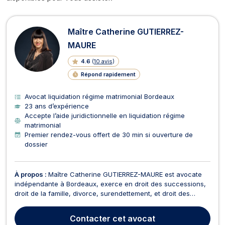
Avocats en liquidation régime matr
Maître Catherine GUTIERREZ-
MAURE
4.6
(
10 avis
)
Répond rapidement
Avocat liquidation régime matrimonial Bordeaux
23 ans d’expérience
Accepte l’aide juridictionnelle en liquidation régime
matrimonial
Premier rendez-vous offert de 30 min si ouverture de
dossier
À propos :
Maître Catherine GUTIERREZ-MAURE est avocate
indépendante à Bordeaux, exerce en droit des successions,
droit de la famille, divorce, surendettement, et droit des
mineurs. En tant qu'avocate en droit de la famille depuis 23
ans, Maître GUTIERREZ-MAURE accompagne ses clients avec
Contacter
cet avocat
écoute, humanité et détermination dans les mom...