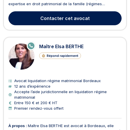
expertise en droit patrimonial de la famille (régimes
matrimoniaux, successions et indivision) interne et
international. Maître MARS accompagne ses clients dans
Contacter
cet avocat
toutes les étapes de la gestion des conséquences
pécuniaires du div...
E
Maître Elsa BERTHE
N
LI
Répond rapidement
G
N
E
Avocat liquidation régime matrimonial Bordeaux
12 ans d’expérience
Accepte l’aide juridictionnelle en liquidation régime
matrimonial
Entre 150 € et 200 € HT
Premier rendez-vous offert
À propos :
Maître Elsa BERTHE est avocat à Bordeaux, elle