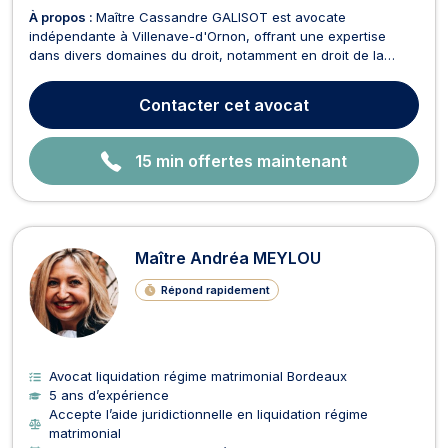
À propos :
Maître Cassandre GALISOT est avocate
indépendante à Villenave-d'Ornon, offrant une expertise
dans divers domaines du droit, notamment en droit de la
famille (divorce amiable ou judiciaire, résidence de l'enfant,
pension alimentaire...), droit des mineurs, droit pénal, droit
Contacter
cet avocat
civil, droit des contrats, et recouvrement de créa...
15 min offertes maintenant
Maître Andréa MEYLOU
Répond rapidement
Avocat liquidation régime matrimonial Bordeaux
5 ans d’expérience
Accepte l’aide juridictionnelle en liquidation régime
matrimonial