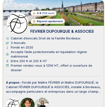
4.9
(
126 avis
)
Répond rapidement
FEVRIER DUPOURQUE & ASSOCIES
Cabinet d’avocats Droit de la Famille Bordeaux
3 Avocats
Fondé en 2020
Accepte l’aide juridictionnelle en liquidation régime
matrimonial
Entre 200 € et 220 € HT
Premier rendez-vous à 125€ HT, offert si ouverture de
dossier
À propos :
Fondé par Maître FÉVRIER et Maître DUPOURQUÉ, le
Cabinet FÉVRIER DUPOURQUÉ & ASSOCIÉS, installé à Bordeaux,
accompagne particuliers et entreprises dans un large champ
de compétences, tant en conseil qu’en contentieux. En droit
des assurances et en droit du dommage corporel et
indemnisation des victimes, Maîtres FÉVRIER ...