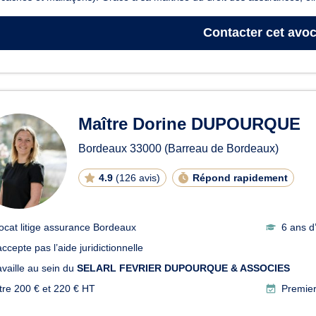
Contacter
cet avoc
Maître Dorine DUPOURQUE
Bordeaux
33000
(Barreau de Bordeaux)
4.9
(
126 avis
)
Répond rapidement
ocat litige assurance Bordeaux
6 ans d
ccepte pas l’aide juridictionnelle
availle au sein du
SELARL FEVRIER DUPOURQUE & ASSOCIES
tre 200 € et 220 € HT
Premier