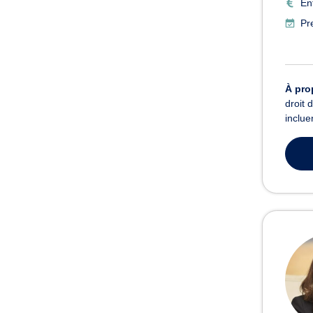
En
Pr
À pro
droit 
inclue