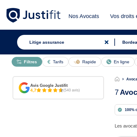
Nos Avocats
Vos droits
Filtres
Tarifs
Rapide
En ligne
Avoca
Avis Google Justifit
4,7
(540 avis)
7
Avoc
100% 
Les avocats