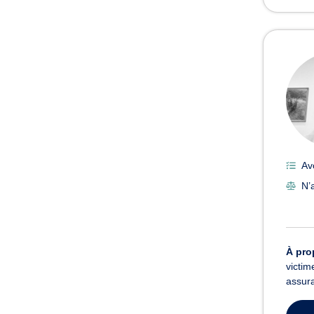
Av
N’a
À pro
victim
assura