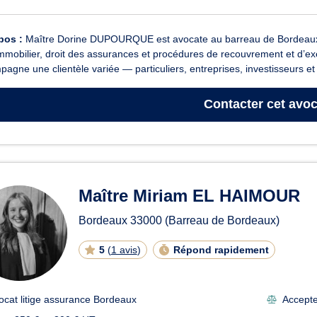
pos :
Maître Dorine DUPOURQUE est avocate au barreau de Bordeaux.Ell
immobilier, droit des assurances et procédures de recouvrement et d’exé
agne une clientèle variée — particuliers, entreprises, investisseurs et 
Contacter
cet avoc
Maître Miriam EL HAIMOUR
Bordeaux
33000
(Barreau de Bordeaux)
5
(
1 avis
)
Répond rapidement
ocat litige assurance Bordeaux
Accepte 