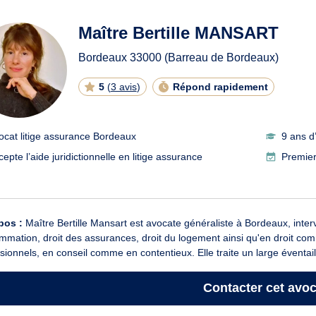
ats en litige assurance à Bo
Maître Bertille MANSART
Bordeaux
33000
(Barreau de Bordeaux)
5
(
3 avis
)
Répond rapidement
ocat litige assurance Bordeaux
9 ans d
epte l’aide juridictionnelle en litige assurance
Premier
pos :
Maître Bertille Mansart est avocate généraliste à Bordeaux, interv
mation, droit des assurances, droit du logement ainsi qu'en droit com
sionnels, en conseil comme en contentieux. Elle traite un large éventail
Contacter
cet avoc