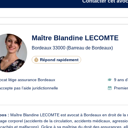
Contacter
cet avoc
Maître Blandine LECOMTE
Bordeaux
33000
(Barreau de Bordeaux)
Répond rapidement
ocat litige assurance Bordeaux
9 ans d
ccepte pas l’aide juridictionnelle
Premier
pos :
Maître Blandine LECOMTE est avocat à Bordeaux en droit de la r
e corporel (accidents de la circulation, accidents médicaux, agressions
 cachés et malfaçons). Grâce à sa maîtrise du droit des assurances, ell