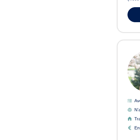
Av
N’a
Tr
En