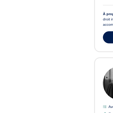
À pro
droit 
accomp
Av