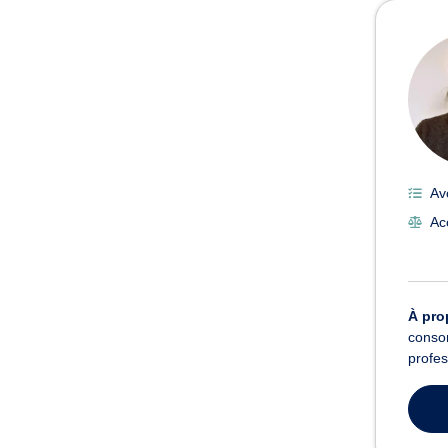
Avoc
Av
Acc
À pro
consom
profes