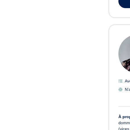
Av
N’a
À pro
dommag
(vices