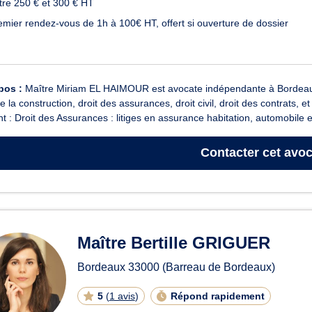
tre 250 € et 300 € HT
emier rendez-vous de 1h à 100€ HT, offert si ouverture de dossier
pos :
Maître Miriam EL HAIMOUR est avocate indépendante à Bordeaux, 
de la construction, droit des assurances, droit civil, droit des contrats,
nt : Droit des Assurances : litiges en assurance habitation, automobile et
Contacter
cet avoc
Maître Bertille GRIGUER
Bordeaux
33000
(Barreau de Bordeaux)
5
(
1 avis
)
Répond rapidement