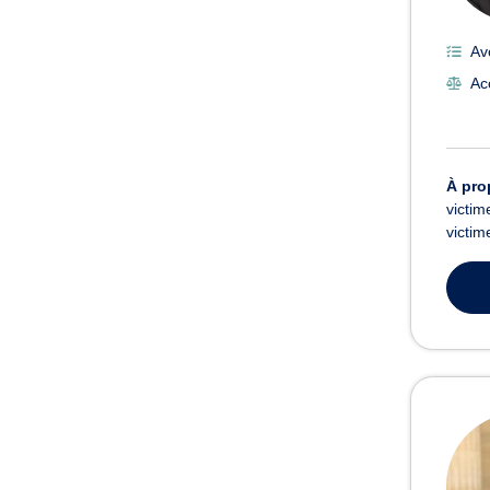
Av
Acc
À pro
victim
victim