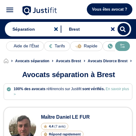
Vous êtes avocat ?
Aide de l'État
Tarifs
Rapide
En ligne
Avocats séparation
Avocats Brest
Avocats Divorce Brest
A
Avocats séparation à Brest
100% des avocats
référencés sur Justifit
sont vérifiés.
En savoir plus
>
Avocats en séparation à Brest
Maître Daniel LE FUR
4.4
(
7 avis
)
Répond rapidement