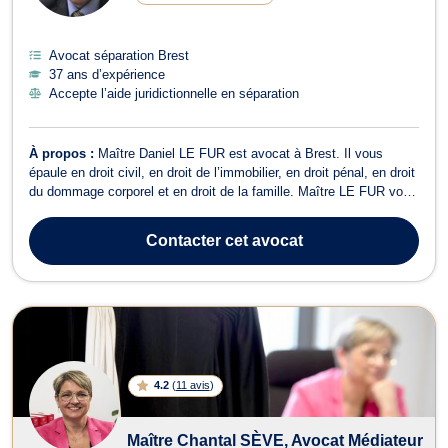
Avocat séparation Brest
37 ans d’expérience
Accepte l’aide juridictionnelle en séparation
À propos :
Maître Daniel LE FUR est avocat à Brest. Il vous
épaule en droit civil, en droit de l’immobilier, en droit pénal, en droit
du dommage corporel et en droit de la famille. Maître LE FUR vous
assiste en droit civil dans les affaires relatives au vice caché, à la
garantie, au bornage, à la créance, aux dettes, à la résiliation,...
Contacter
cet avocat
4.2
(
11 avis
)
Maître Chantal SÈVE, Avocat Médiateur