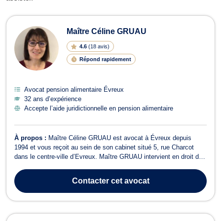
Avocats en pension alimentaire à Év
Maître Céline GRUAU
4.6
(
18 avis
)
Répond rapidement
Avocat pension alimentaire Évreux
32 ans d’expérience
Accepte l’aide juridictionnelle en pension alimentaire
À propos :
Maître Céline GRUAU est avocat à Évreux depuis
1994 et vous reçoit au sein de son cabinet situé 5, rue Charcot
dans le centre-ville d’Evreux. Maître GRUAU intervient en droit de
la famille et des personnes (divorce, filiation, pension alimentaire,
droit de visite et d’hébergement) mais aussi en droit des
Contacter
cet avocat
successions et dans...