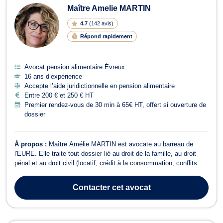
Maître Amelie MARTIN
4.7
(
142 avis
)
Répond rapidement
Avocat pension alimentaire Évreux
16 ans d’expérience
Accepte l’aide juridictionnelle en pension alimentaire
Entre 200 € et 250 € HT
Premier rendez-vous de 30 min à 65€ HT, offert si ouverture de
dossier
À propos :
Maître Amélie MARTIN est avocate au barreau de
l'EURE. Elle traite tout dossier lié au droit de la famille, au droit
pénal et au droit civil (locatif, crédit à la consommation, conflits de
voisinage, etc). Maître Amélie MARTIN s’occupe des affaires de
divorce et de séparation. Elle assiste les époux depuis le dépôt de
Contacter
cet avocat
la de...