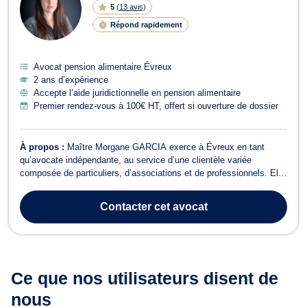
5
(
13 avis
)
Répond rapidement
Avocat pension alimentaire Évreux
2 ans d’expérience
Accepte l’aide juridictionnelle en pension alimentaire
Premier rendez-vous à 100€ HT, offert si ouverture de dossier
À propos :
Maître Morgane GARCIA exerce à Évreux en tant
qu’avocate indépendante, au service d’une clientèle variée
composée de particuliers, d’associations et de professionnels. Elle
intervient principalement en droit des étrangers, droit de la famille
et droit pénal. Droit des étrangers et de la nationalité Maître
Contacter
cet avocat
GARCIA propose un ...
Ce que nos utilisateurs
disent de
nous