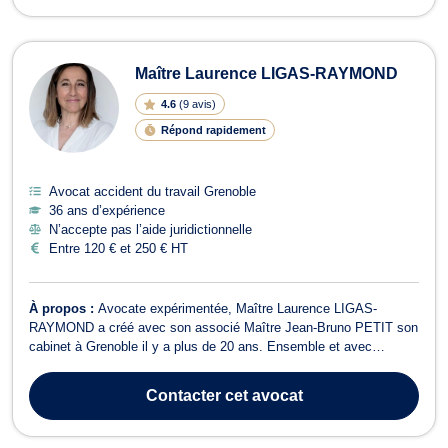
Maître Laurence LIGAS-RAYMOND
4.6
(
9 avis
)
Répond rapidement
Avocat accident du travail Grenoble
36 ans d’expérience
N’accepte pas l’aide juridictionnelle
Entre 120 € et 250 € HT
À propos :
Avocate expérimentée, Maître Laurence LIGAS-
RAYMOND a créé avec son associé Maître Jean-Bruno PETIT son
cabinet à Grenoble il y a plus de 20 ans. Ensemble et avec
conviction, ils ont constitué une équipe multidisciplinaire experte,
plaçant leur mission et leurs valeurs au centre de leur
Contacter
cet avocat
collaboration. Elle exerce ses compét...