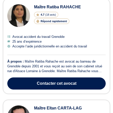
Maître Ratiba RAHACHE
4.7
(
18 avis
)
Répond rapidement
Avocat accident du travail Grenoble
25 ans d’expérience
Accepte l’aide juridictionnelle en accident du travail
À propos :
Maître Ratiba Rahache est avocat au barreau de
Grenoble depuis 2001 et vous reçoit au sein de son cabinet situé
rue d'Alsace Lorraine à Grenoble. Maître Ratiba Rahache vous
propose conseils et assistance en droit de la famille ainsi que dans
tous ses champs de compétence, notamment lors de
Contacter
cet avocat
problématiques telles que les divo...
Maître Eïtan CARTA-LAG