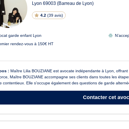
Lyon
69003
(Barreau de Lyon)
4.2
(
39 avis
)
ocat garde enfant Lyon
N’accept
emier rendez-vous à 150€ HT
pos :
Maître Lilia BOUZIANE est avocate indépendante à Lyon, offrant so
orce, Maître BOUZIANE accompagne ses clients dans toutes les étapes,
e contentieux. Elle s'occupe également des questions de garde alternée
Contacter
cet avoc