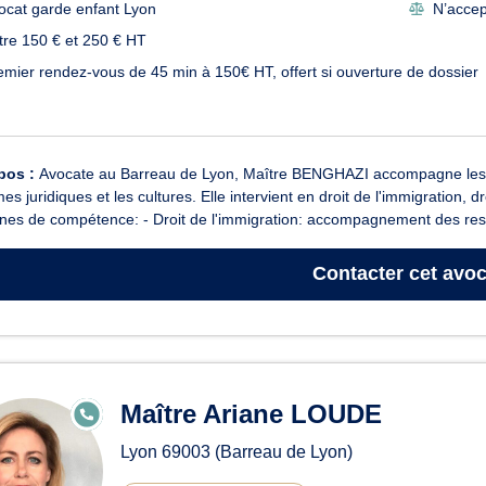
ocat garde enfant Lyon
N’accept
tre 150 € et 250 € HT
emier rendez-vous de 45 min à 150€ HT, offert si ouverture de dossier
pos :
Avocate au Barreau de Lyon, Maître BENGHAZI accompagne les per
es juridiques et les cultures. Elle intervient en droit de l'immigration, dro
es de compétence: - Droit de l'immigration: accompagnement des res.
Contacter
cet avoc
Maître Ariane LOUDE
E
N
LI
Lyon
69003
(Barreau de Lyon)
G
N
E