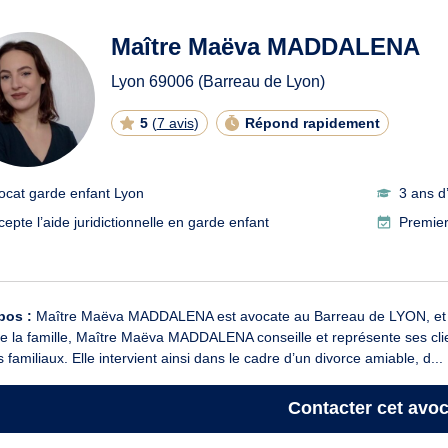
ats en garde enfant à Lyon
Maître Maëva MADDALENA
Lyon
69006
(Barreau de Lyon)
5
(
7 avis
)
Répond rapidement
ocat garde enfant Lyon
3 ans d
cepte l’aide juridictionnelle en garde enfant
Premier
pos :
Maître Maëva MADDALENA est avocate au Barreau de LYON, et inter
de la famille, Maître Maëva MADDALENA conseille et représente ses client
ts familiaux. Elle intervient ainsi dans le cadre d’un divorce amiable, d...
Contacter
cet avoc