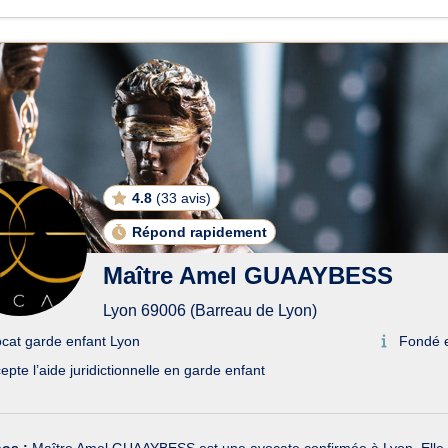
4.8
(
33 avis
)
Répond rapidement
Maître Amel GUAAYBESS
Lyon 69006 (Barreau de Lyon)
cat garde enfant Lyon
Fondé 
epte l’aide juridictionnelle en garde enfant
pos :
Maître Amel GUAAYBESS est une avocate confirmée à Lyon. Elle exer