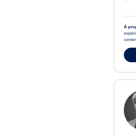
À pro
expéri
conte