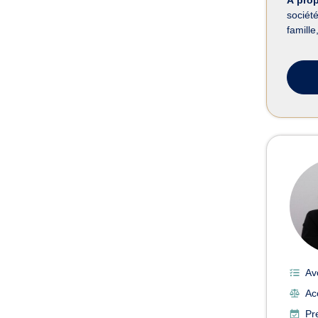
sociét
famille
Av
Ac
Pr