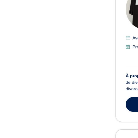
Av
Pr
À pro
de div
divorc