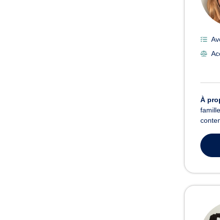
Av
Ac
À pro
famill
conten