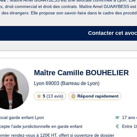
és, droit commercial et droit des contrats. Maître Amel GUAAYBESS est v
, des étrangers. Elle propose son savoir-faire dans le cadre des procédu
Contacter
cet avoc
Maître Camille BOUHELIER
Lyon
69003
(Barreau de Lyon)
5
(
13 avis
)
Répond rapidement
ocat garde enfant Lyon
17 ans 
cepte l’aide juridictionnelle en garde enfant
Entre 1
emier rendez-vous à 120€ HT, offert si ouverture de dossier