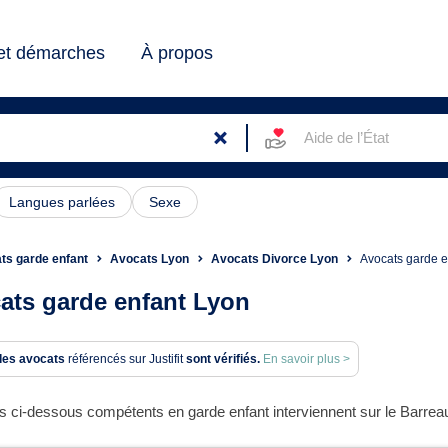
 et démarches
À propos
Aide de l’État
Langues parlées
Sexe
ts garde enfant
Avocats Lyon
Avocats Divorce Lyon
Avocats garde e
ats garde enfant Lyon
des avocats
référencés sur Justifit
sont vérifiés.
En savoir plus >
 ci-dessous compétents en garde enfant interviennent sur le Barreau