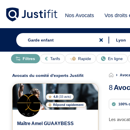
Nos Avocats
Vos droits
Filtres
Tarifs
Rapide
En ligne
Avocats du comité d'experts Justifit
Avoca
8
Avoc
4.8
(
33 avis
)
100% 
Répond rapidement
Les avocats
Maître Amel GUAAYBESS