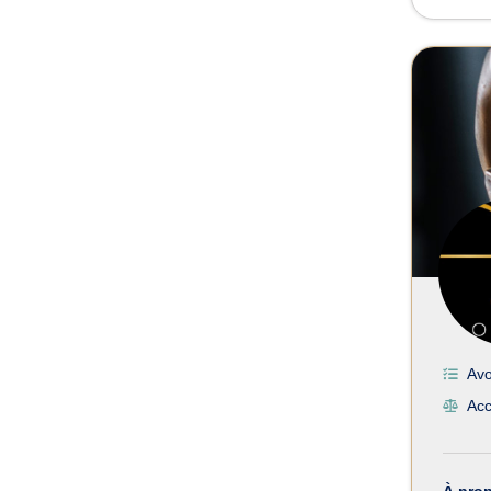
Avo
Acc
À pro