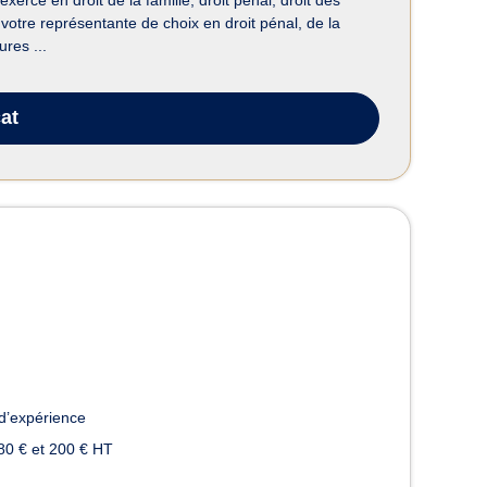
otre représentante de choix en droit pénal, de la
res ...
at
d’expérience
80 € et 200 € HT