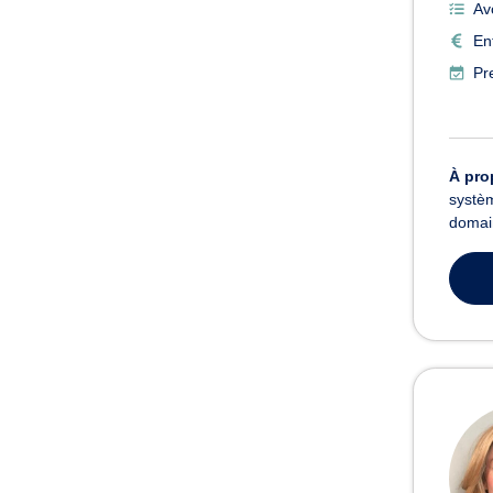
Av
En
Pr
À pro
systèm
domain