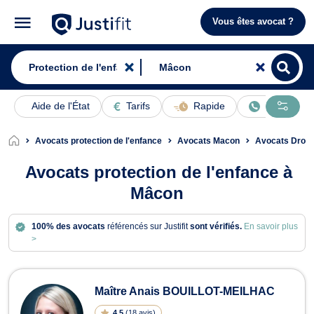
Vous êtes avocat ?
Aide de l'État
Tarifs
Rapide
En ligne
Avocats protection de l'enfance
Avocats Macon
Avocats Droit 
Avocats protection de l'enfance à
Mâcon
100% des avocats
référencés sur Justifit
sont vérifiés.
En savoir plus
>
Avocats en protection de l'enfance 
Maître Anais BOUILLOT-MEILHAC
4.5
(
18 avis
)