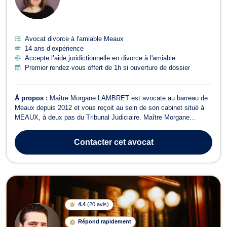
Avocat divorce à l'amiable Meaux
14 ans d’expérience
Accepte l’aide juridictionnelle en divorce à l'amiable
Premier rendez-vous offert de 1h si ouverture de dossier
À propos :
Maître Morgane LAMBRET est avocate au barreau de
Meaux depuis 2012 et vous reçoit au sein de son cabinet situé à
MEAUX, à deux pas du Tribunal Judiciaire. Maître Morgane
LAMBRET vous propose conseils et assistance en : - droit de la
famille : divorce (amiable ou contentieux), séparations de corps,
Contacter
cet avocat
constitution et rupture d'...
4.4
(
20 avis
)
Répond rapidement