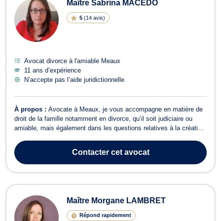
Maître Sabrina MACEDO
5
(
14 avis
)
Avocat divorce à l'amiable Meaux
11 ans d’expérience
N’accepte pas l’aide juridictionnelle
À propos :
Avocate à Meaux, je vous accompagne en matière de
droit de la famille notamment en divorce, qu’il soit judiciaire ou
amiable, mais également dans les questions relatives à la création
et à la rupture du PACS, à la fixation ou au changement de
résidence des enfants, à la reconnaissance et à la contestation de
Contacter
cet avocat
paternité, à l’...
Maître Morgane LAMBRET
Répond rapidement