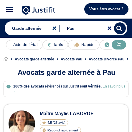
Vous êtes avocat ?
Aide de l'État
Tarifs
Rapide
En ligne
Avocats garde alternée
Avocats Pau
Avocats Divorce Pau
Avocats garde alternée à Pau
100% des avocats
référencés sur Justifit
sont vérifiés.
En savoir plus
>
Avocats en garde alternée à Pau
Maître Maylis LABORDE
4.5
(
25 avis
)
Répond rapidement