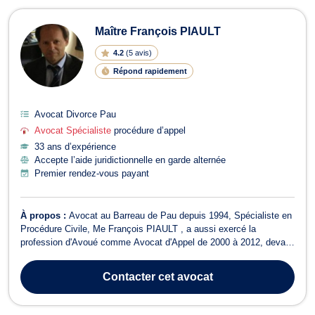
Maître François PIAULT
4.2
(
5 avis
)
Répond rapidement
Avocat Divorce Pau
Avocat Spécialiste
procédure d’appel
33 ans d’expérience
Accepte l’aide juridictionnelle en garde alternée
Premier rendez-vous payant
À propos :
Avocat au Barreau de Pau depuis 1994, Spécialiste en
Procédure Civile, Me François PIAULT , a aussi exercé la
profession d'Avoué comme Avocat d'Appel de 2000 à 2012, devant
la Cour d'appel de PAU. Il y est plus que jamais crucial d'être
aujourd'hui particulièrement compétent en procédure d'appel et plus
Contacter
cet avocat
généralement en proc...