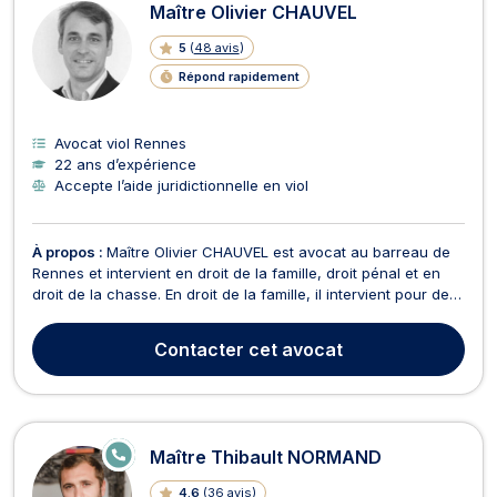
Maître Olivier CHAUVEL
5
(
48 avis
)
Répond rapidement
Avocat viol Rennes
22 ans d’expérience
Accepte l’aide juridictionnelle en viol
À propos :
Maître Olivier CHAUVEL est avocat au barreau de
Rennes et intervient en droit de la famille, droit pénal et en
droit de la chasse. En droit de la famille, il intervient pour des
procédures de divorce, de séparation, liquidation des
indivisions, de la garde des enfants, de pension alimentaire,
Contacter
cet avocat
d'adoption, de filiation ou au ...
E
Maître Thibault NORMAND
N
LI
4.6
(
36 avis
)
G