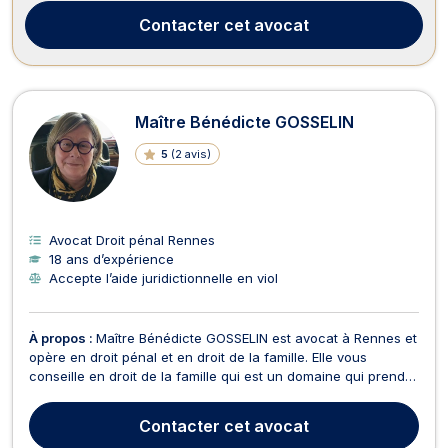
AVOCATS accepte l’aide juridictionnelle ...
Contacter
cet avocat
Maître Bénédicte GOSSELIN
5
(
2 avis
)
Avocat Droit pénal Rennes
18 ans d’expérience
Accepte l’aide juridictionnelle en viol
À propos :
Maître Bénédicte GOSSELIN est avocat à Rennes et
opère en droit pénal et en droit de la famille. Elle vous
conseille en droit de la famille qui est un domaine qui prend
en compte divers aspects tels que le divorce, le PACS, les
pensions alimentaires, la liquidation du régime matrimonial, la
Contacter
cet avocat
séparation, l'autorité parentale,...