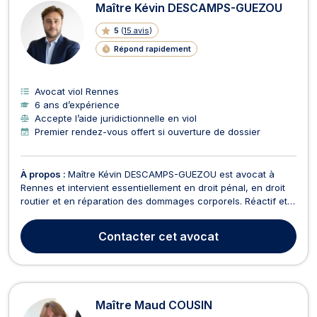
Maître Kévin DESCAMPS-GUEZOU
5
(
15 avis
)
Répond rapidement
Avocat viol Rennes
6 ans d’expérience
Accepte l’aide juridictionnelle en viol
Premier rendez-vous offert si ouverture de dossier
À propos :
Maître Kévin DESCAMPS-GUEZOU est avocat à
Rennes et intervient essentiellement en droit pénal, en droit
routier et en réparation des dommages corporels. Réactif et
transparent, Maître DESCAMPS-GUEZOU vous accompagne
pour défendre vos droits et vous offrir une assistance
Contacter
cet avocat
juridique personnalisée. Il est en mesure de vous assi...
Maître Maud COUSIN