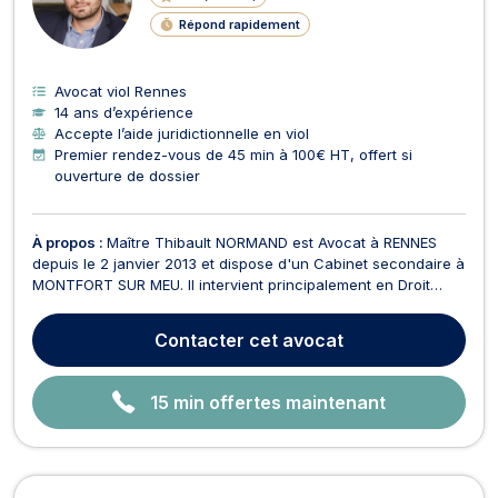
N
Répond rapidement
E
Avocat viol Rennes
14 ans d’expérience
Accepte l’aide juridictionnelle en viol
Premier rendez-vous de 45 min à 100€ HT, offert si
ouverture de dossier
À propos :
Maître Thibault NORMAND est Avocat à RENNES
depuis le 2 janvier 2013 et dispose d'un Cabinet secondaire à
MONTFORT SUR MEU. Il intervient principalement en Droit
Pénal. Maître NORMAND vous assiste à tous les stades de la
procédure, de la garde à vue à votre convocation devant la
Contacter
cet avocat
juridiction pénale (Tribunal de Police, Tribu...
15 min offertes maintenant