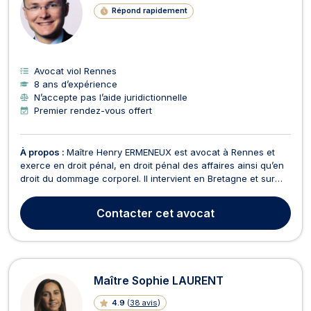
Répond rapidement
Avocat viol Rennes
8 ans d’expérience
N’accepte pas l’aide juridictionnelle
Premier rendez-vous offert
À propos :
Maître Henry ERMENEUX est avocat à Rennes et
exerce en droit pénal, en droit pénal des affaires ainsi qu’en
droit du dommage corporel. Il intervient en Bretagne et sur
tout le territoire national. En droit pénal, Maître Henry
ERMENEUX vous conseille et vous assiste devant les
Contacter
cet avocat
juridictions répressives (cour d'assises, tribun...
Maître Sophie LAURENT
4.9
(
38 avis
)