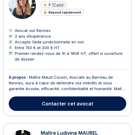
5
(
17 avis
)
Répond rapidement
Avocat viol Rennes
2 ans d’expérience
Accepte l’aide juridictionnelle en viol
Entre 150 € et 200 € HT
Premier rendez-vous de 1h à 180€ HT, offert si ouverture
de dossier
À propos :
Maître Maud Cousin, Avocate au Barreau de
Rennes, aura à cœur de défendre vos intérêts et vous
garantie écoute, efficacité, confidentialité et humanité. Maître
Maud Cousin intervient tant en première instance qu'en
appel, en demande ou en défense. En droit de la famille, elle
Contacter
cet avocat
vous assiste dans toutes les étapes de votre sép...
Maître Ludivine MAUREL