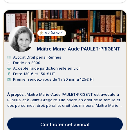
4.7
(
13 avis
)
Maître Marie-Aude PAULET-PRIGENT
Avocat Droit pénal Rennes
Fondé en 2000
Accepte l’aide juridictionnelle en viol
Entre 130 € et 150 € HT
Premier rendez-vous de 1h 30 min à 125€ HT
À propos :
Maître Marie-Aude PAULET-PRIGENT est avocate à
RENNES et à Saint-Grégoire. Elle opère en droit de la famille et
des personnes, droit pénal et droit des mineurs. Maître Marie-
Aude PAULET-PRIGENT intervient en droit de la famille,
notamment pour les procédures de divorce, de succession, de
séparation et de demande de pension ...
Contacter
cet avocat