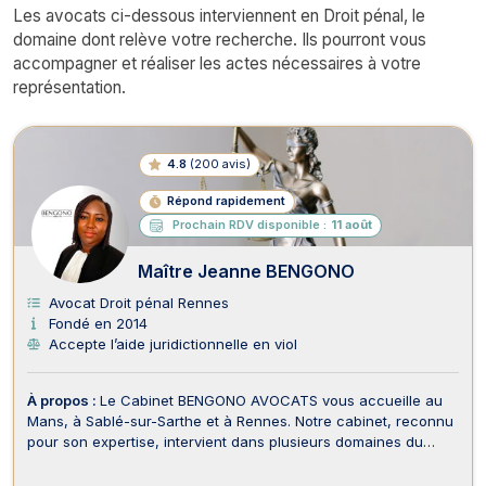
Les avocats ci-dessous interviennent en Droit pénal, le
domaine dont relève votre recherche. Ils pourront vous
accompagner et réaliser les actes nécessaires à votre
représentation.
4.8
(
200 avis
)
Répond rapidement
Prochain RDV disponible :
11 août
Maître Jeanne BENGONO
Avocat Droit pénal Rennes
Fondé en 2014
Accepte l’aide juridictionnelle en viol
À propos :
Le Cabinet BENGONO AVOCATS vous accueille au
Mans, à Sablé-sur-Sarthe et à Rennes. Notre cabinet, reconnu
pour son expertise, intervient dans plusieurs domaines du
droit, notamment en Droit de la Famille, Droit des Étrangers et
de la Nationalité, et en Droit Pénal. Le Cabinet BENGONO