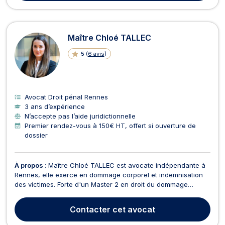
Maître Chloé TALLEC
5
(
6 avis
)
Avocat Droit pénal Rennes
3 ans d’expérience
N’accepte pas l’aide juridictionnelle
Premier rendez-vous à 150€ HT, offert si ouverture de
dossier
À propos :
Maître Chloé TALLEC est avocate indépendante à
Rennes, elle exerce en dommage corporel et indemnisation
des victimes. Forte d'un Master 2 en droit du dommage
corporel et d'une expérience acquise au sein de cabinets
prestigieux, elle met son expertise au service de ses clients
Contacter
cet avocat
pour les accompagner dans leurs démarches juridi...