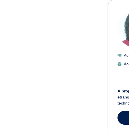
Avoc
Av
Acc
À pro
étrang
techno