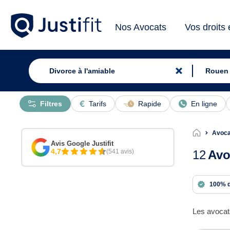
Nos Avocats
Vos droits
Filtres
Tarifs
Rapide
En ligne
Avoca
Avis Google Justifit
4,7
(541 avis)
12
Avo
100% 
Les avocats