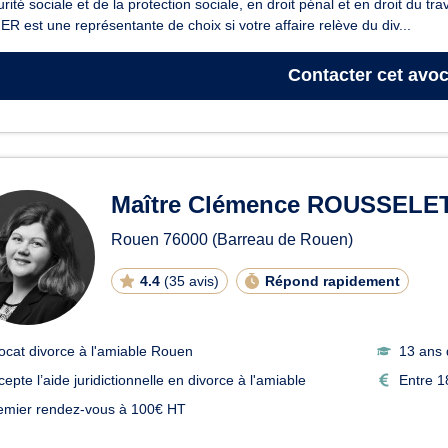
urité sociale et de la protection sociale, en droit pénal et en droit du tra
R est une représentante de choix si votre affaire relève du div...
Contacter
cet avoc
Maître Clémence ROUSSELE
Rouen
76000
(Barreau de Rouen)
4.4
(
35 avis
)
Répond rapidement
ocat divorce à l'amiable Rouen
13 ans 
epte l’aide juridictionnelle en divorce à l'amiable
Entre 1
emier rendez-vous à 100€ HT