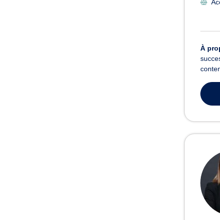
Acc
À pro
succes
conten