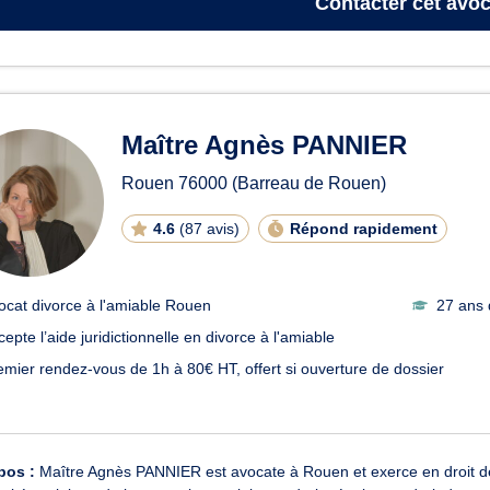
Contacter
cet avoc
Maître Agnès PANNIER
Rouen
76000
(Barreau de Rouen)
4.6
(
87 avis
)
Répond rapidement
ocat divorce à l'amiable Rouen
27 ans 
epte l’aide juridictionnelle en divorce à l'amiable
emier rendez-vous de 1h à 80€ HT, offert si ouverture de dossier
pos :
Maître Agnès PANNIER est avocate à Rouen et exerce en droit de 