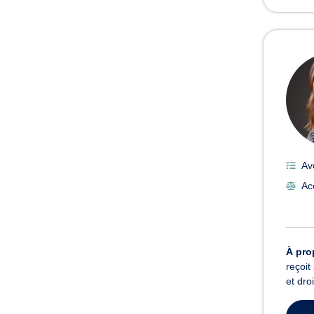
Av
Acc
À pro
reçoit
et dro