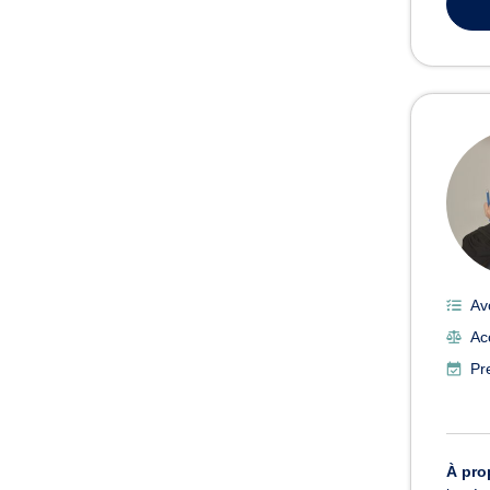
Av
Acc
Pr
À pro