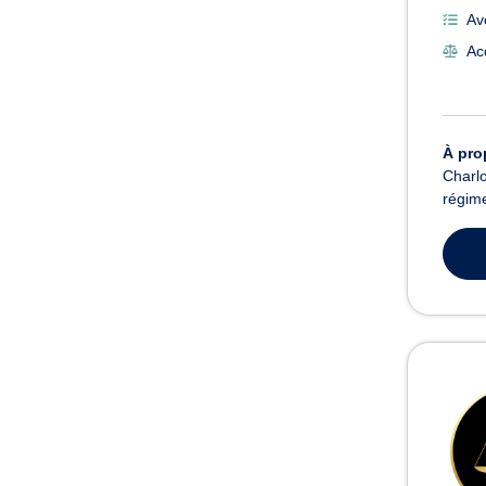
Av
Acc
À pro
Charlo
régime