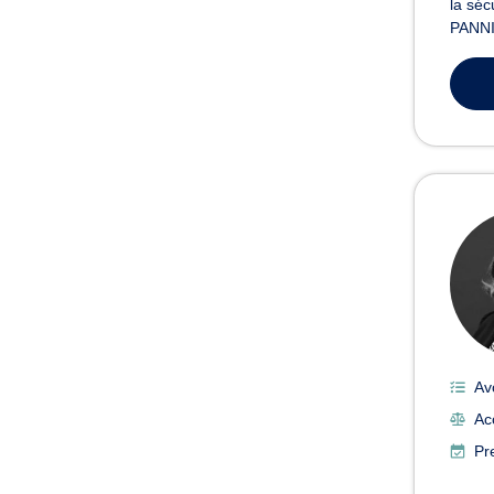
la séc
PANNIE
Av
Acc
Pr