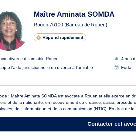
ats en divorce à l'amiable à
Maître Aminata SOMDA
Rouen
76100
(Barreau de Rouen)
Répond rapidement
ocat divorce à l'amiable Rouen
4 ans d
epte l’aide juridictionnelle en divorce à l'amiable
Forfait
pos :
Maître Aminata SOMDA est avocate à Rouen et elle exerce en droit 
ers et de la nationalité, en recouvrement de créance, saisie, procédure
logies, de l’informatique et de la communication (NTIC). En droit de la f
Contacter
cet avoc