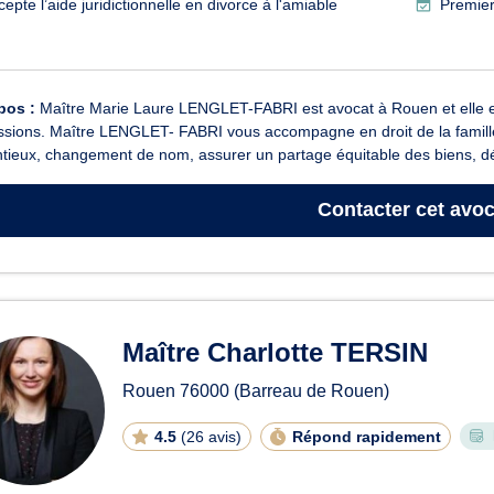
epte l’aide juridictionnelle en divorce à l'amiable
Premier
pos :
Maître Marie Laure LENGLET-FABRI est avocat à Rouen et elle exe
sions. Maître LENGLET- FABRI vous accompagne en droit de la famille
tieux, changement de nom, assurer un partage équitable des biens, défi
Contacter
cet avoc
Maître Charlotte TERSIN
Rouen
76000
(Barreau de Rouen)
4.5
(
26 avis
)
Répond rapidement