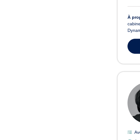
À pro
cabine
Dynami
Av