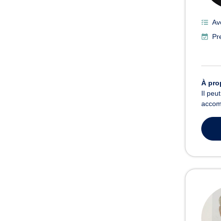
Av
Pr
À pro
Il pe
accomp