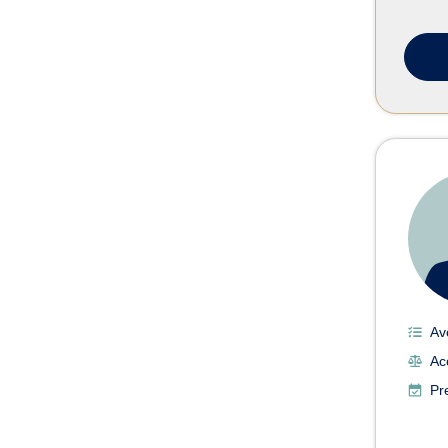
Av
Ac
Pr