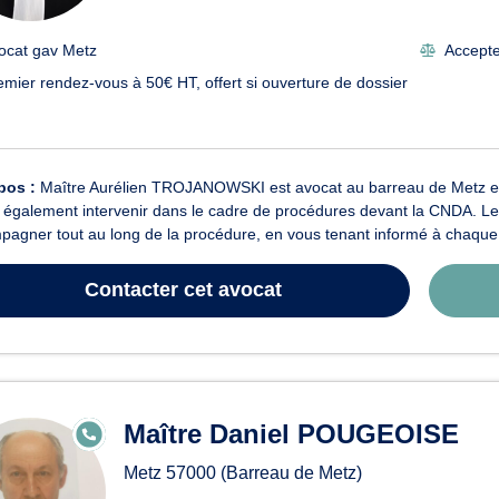
ocat gav Metz
Accepte 
emier rendez-vous à 50€ HT, offert si ouverture de dossier
pos :
Maître Aurélien TROJANOWSKI est avocat au barreau de Metz et m
ut également intervenir dans le cadre de procédures devant la CNDA.
agner tout au long de la procédure, en vous tenant informé à chaque 
Contacter
cet avocat
Maître Daniel POUGEOISE
E
N
LI
Metz
57000
(Barreau de Metz)
G
N