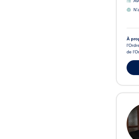
Av
N’a
À pro
l’Ord
de l’O