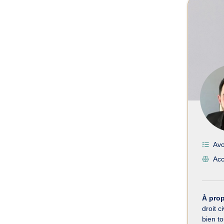
Avo
Acc
À pro
droit 
bien to