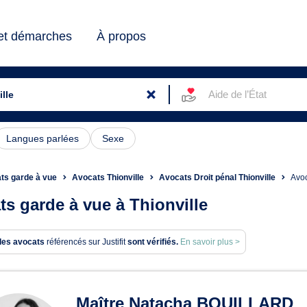
 et démarches
À propos
Aide de l’État
Langues parlées
Sexe
ts garde à vue
Avocats Thionville
Avocats Droit pénal Thionville
Avoc
ts garde à vue à Thionville
des avocats
référencés sur Justifit
sont vérifiés.
En savoir plus >
ats en garde à vue à Thionvil
Maître Natacha BOUILLARD