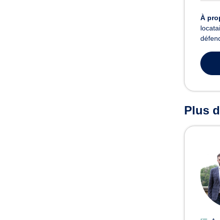
À pro
locata
défend
Plus d