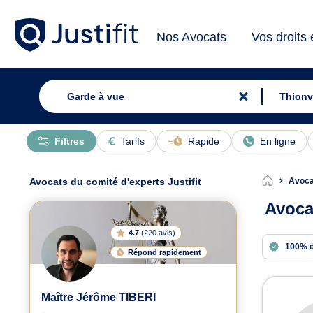
Nos Avocats
Vos droits
Filtres
Tarifs
Rapide
En ligne
Avocats du comité d'experts Justifit
Avoca
Avoca
4.7
(
220 avis
)
100% 
Répond rapidement
Avoc
Maître Jérôme TIBERI