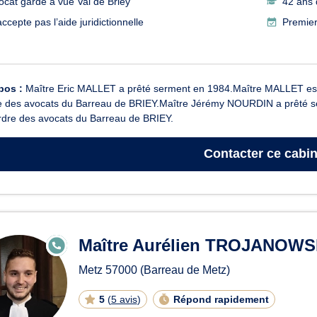
ocat garde à vue Val de Briey
42 ans 
ccepte pas l’aide juridictionnelle
Premier
pos :
Maître Eric MALLET a prêté serment en 1984.Maître MALLET est 
re des avocats du Barreau de BRIEY.Maître Jérémy NOURDIN a prêté 
rdre des avocats du Barreau de BRIEY.
Contacter
ce cabin
Maître Aurélien TROJANOWS
E
N
LI
Metz
57000
(Barreau de Metz)
G
N
E
5
(
5 avis
)
Répond rapidement