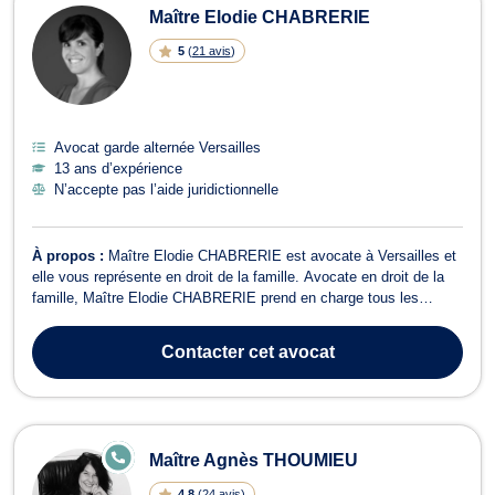
Maître Elodie CHABRERIE
5
(
21 avis
)
Avocat garde alternée Versailles
13 ans d’expérience
N’accepte pas l’aide juridictionnelle
À propos :
Maître Elodie CHABRERIE est avocate à Versailles et
elle vous représente en droit de la famille. Avocate en droit de la
famille, Maître Elodie CHABRERIE prend en charge tous les
dossiers relatifs aux affaires familiales. Elle conseille et assiste
ses clients dans le cadre d’une adoption, d’un changement de nom
Contacter
cet avocat
et de prénom ...
E
Maître Agnès THOUMIEU
N
LI
4.8
(
24 avis
)