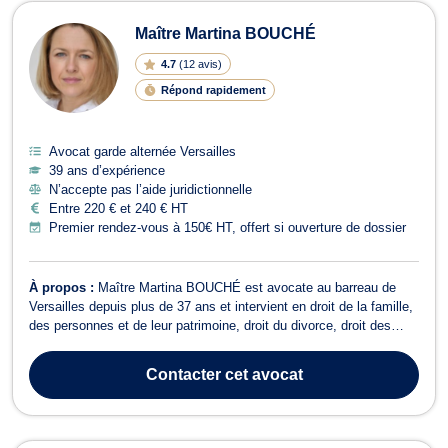
Avocats en garde alternée à Versaill
Maître Martina BOUCHÉ
4.7
(
12 avis
)
Répond rapidement
Avocat garde alternée Versailles
39 ans d’expérience
N’accepte pas l’aide juridictionnelle
Entre 220 € et 240 € HT
Premier rendez-vous à 150€ HT, offert si ouverture de dossier
À propos :
Maître Martina BOUCHÉ est avocate au barreau de
Versailles depuis plus de 37 ans et intervient en droit de la famille,
des personnes et de leur patrimoine, droit du divorce, droit des
successions et droit civil. Maître BOUCHÉ dispose d'une expertise
reconnue en droit de la famille, des personnes et de leur patrimoine
Contacter
cet avocat
et sau...