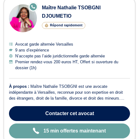
E
Maître Nathalie TSOBGNI
N
LI
DJOUMETIO
G
N
Répond rapidement
E
Avocat garde alternée Versailles
9 ans d’expérience
N’accepte pas l’aide juridictionnelle garde alternée
Premier rendez-vous 200 euros HT, Offert si ouverture du
dossier (1h)
À propos :
Maître Nathalie TSOBGNI est une avocate
indépendante à Versailles, reconnue pour son expertise en droit
des étrangers, droit de la famille, divorce et droit des mineurs.
Installée à Versailles, Maître TSOBGNI accompagne ses clients
avec rigueur et engagement dans l’ensemble de leurs
Contacter
cet avocat
problématiques juridiques et judiciaires,...
15 min offertes maintenant