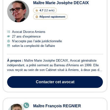
Maître Marie Josèphe DECAIX
4.7
(
12 avis
)
Répond rapidement
Avocat Divorce Amiens
27 ans d’expérience
N’accepte pas l’aide juridictionnelle
selon la complexité de l'affaire
À propos :
Maître Marie Josèphe DECAIX, Avocat généraliste
indépendant, a prêté serment au Barreau d'Amiens en 1999. Elle
vous reçoit au sein de son Cabinet situé à Amiens, à deux pas de
la cathédrale Notre-Dame d'Amiens, accessible par la gare
d'Amiens. Docteur d'Etat en droit privé, professeur associé à
Contacter
cet avocat
l'Institut d'administration d...
E
Maître François REGNIER
N