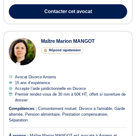
cas de divorce. Maître Maureen PUPIN est disponible si vous
souhaitez obtenir des informations sur les procédures possibles :
Contacter
cet avocat
divorce pour ...
Maître Marion MANGOT
Répond rapidement
Avocat Divorce Amiens
15 ans d’expérience
Accepte l’aide juridictionnelle en Divorce
Premier rendez-vous de 30 min à 60€ HT, offert si ouverture de
dossier
Compétences :
Consentement mutuel
Divorce à l'amiable
Garde
alternée
Pension alimentaire
Prestation compensatoire
Séparation
À propos :
Maître Marion MANGOT est avocate à Amiens et