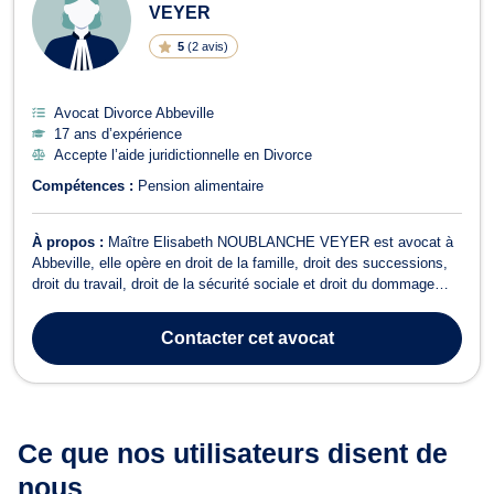
VEYER
5
(
2 avis
)
Avocat Divorce Abbeville
17 ans d’expérience
Accepte l’aide juridictionnelle en Divorce
Compétences :
Pension alimentaire
À propos :
Maître Elisabeth NOUBLANCHE VEYER est avocat à
Abbeville, elle opère en droit de la famille, droit des successions,
droit du travail, droit de la sécurité sociale et droit du dommage
corporel. Elle possède un second cabinet à Amiens, 8 Place Saint-
Michel. En droit de la famille, elle vous assiste lors d'une
Contacter
cet avocat
procédure de div...
Ce que nos utilisateurs
disent de
nous