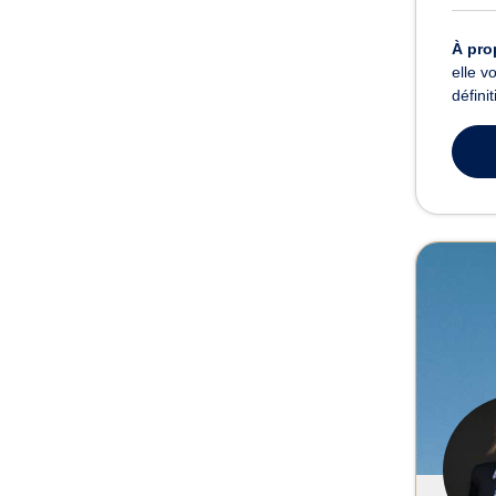
À pro
elle v
défini