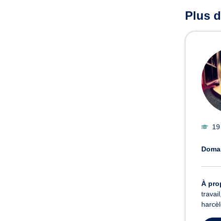
Plus d
19
Domai
À pro
travai
harcèl