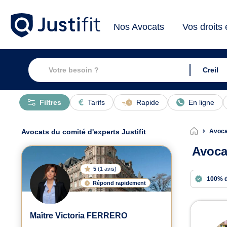
Nos Avocats
Vos droits
Filtres
Tarifs
Rapide
En ligne
Avocats du comité d'experts Justifit
Avoca
Avoca
5
(
1 avis
)
100% 
Répond rapidement
Avoc
Maître Victoria FERRERO