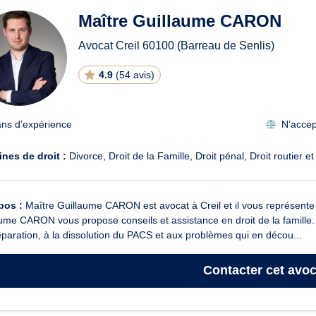
Maître Guillaume CARON
Avocat Creil
60100
(Barreau de Senlis)
4.9
(
54 avis
)
ans d’expérience
N’accept
nes de droit :
Divorce
Droit de la Famille
Droit pénal
Droit routier e
pos :
Maître Guillaume CARON est avocat à Creil et il vous représente en
ume CARON vous propose conseils et assistance en droit de la famille. À c
éparation, à la dissolution du PACS et aux problèmes qui en décou...
Contacter
cet avoc