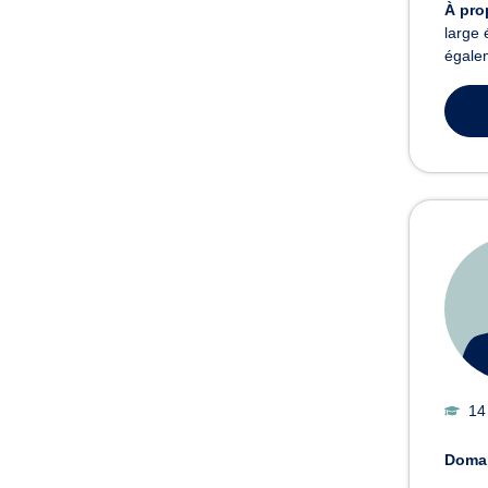
À pro
large 
égalem
14
Domai