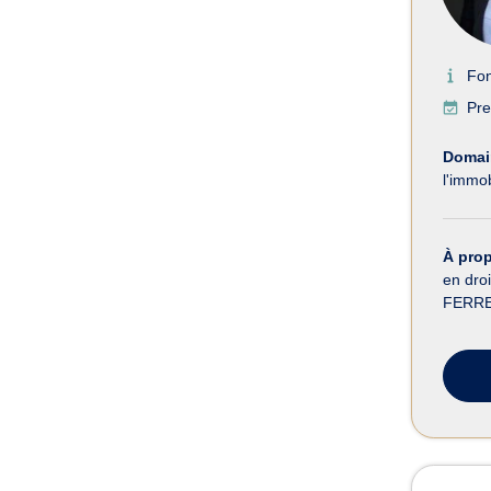
Fo
Pre
Domain
l'immob
À pro
en droi
FERRER