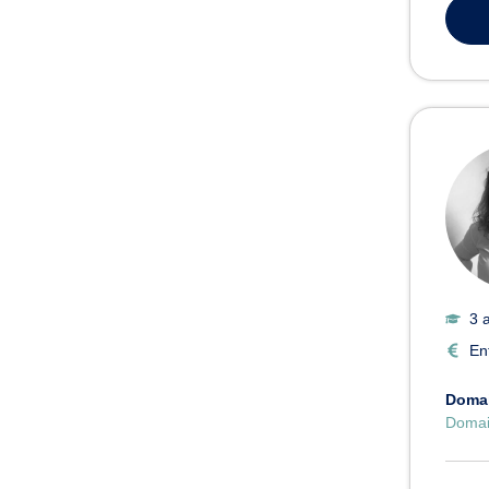
3 
En
Domai
Domai