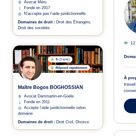
Avocat Méru
Fondé en 2017
N’accepte pas l’aide juridictionnelle
Domaines de droit :
Droit des Étrangers
Droit des sociétés
12
Domai
5
(
3 avis
)
Répond rapidement
À pro
travai
Maître Bogos BOGHOSSIAN
consei
Avocat Dammartin-en-Goële
Fondé en 2011
Accepte l’aide juridictionnelle selon
domaine
Domaines de droit :
Droit Civil
Divorce