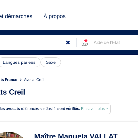
 et démarches
À propos
Aide de l’État
Langues parlées
Sexe
ts France
Avocat Creil
ts Creil
des avocats
référencés sur Justifit
sont vérifiés.
En savoir plus >
ats à Creil
Maître Manuela VALLAT