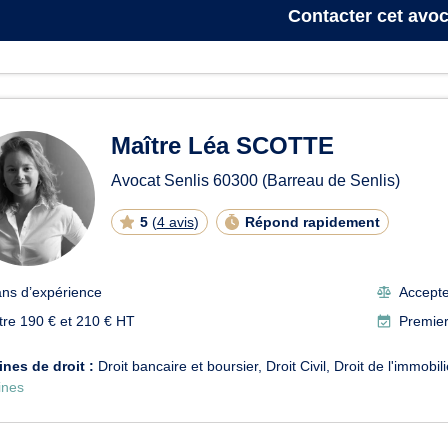
Contacter
cet avoc
Maître Léa SCOTTE
Avocat Senlis
60300
(Barreau de Senlis)
5
(
4 avis
)
Répond rapidement
ans d’expérience
Accepte 
tre 190 € et 210 € HT
Premier
nes de droit :
Droit bancaire et boursier
Droit Civil
Droit de l'immobili
nes