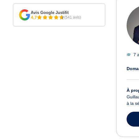
Avis Google Justifit
4,7
(541 avis)
7 
Domai
À pro
Guilla
à la s