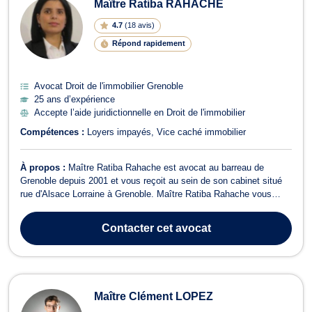
Maître Ratiba RAHACHE
4.7
(
18 avis
)
Répond rapidement
Avocat Droit de l'immobilier Grenoble
25 ans d’expérience
Accepte l’aide juridictionnelle en Droit de l'immobilier
Compétences :
Loyers impayés
Vice caché immobilier
À propos :
Maître Ratiba Rahache est avocat au barreau de
Grenoble depuis 2001 et vous reçoit au sein de son cabinet situé
rue d'Alsace Lorraine à Grenoble. Maître Ratiba Rahache vous
propose conseils et assistance en droit de la famille ainsi que dans
tous ses champs de compétence, notamment lors de
Contacter
cet avocat
problématiques telles que les divo...
Maître Clément LOPEZ