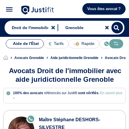
Vous êtes avocat ?
Aide de l'État
Tarifs
Rapide
En ligne
Avocats Grenoble
Aide juridictionnelle Grenoble
Avocats Droit 
Avocats Droit de l'immobilier avec
aide juridictionnelle Grenoble
100% des avocats
référencés sur Justifit
sont vérifiés.
En savoir plus
>
Avocats en Droit de l'immobilier à G
E
Maître Stéphane DESHORS-
N
LI
SILVESTRE