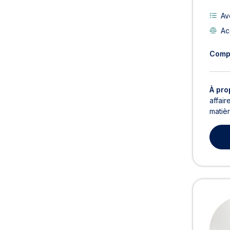
Av
Ac
Comp
À pro
affair
matièr