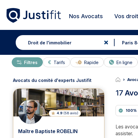
Nos Avocats
Vos droi
Filtres
Tarifs
Rapide
En ligne
Avoca
Avocats du comité d'experts Justifit
17
Avo
100% 
4.9
(
58 avis
)
Les avocat
Maître Baptiste ROBELIN
assister.