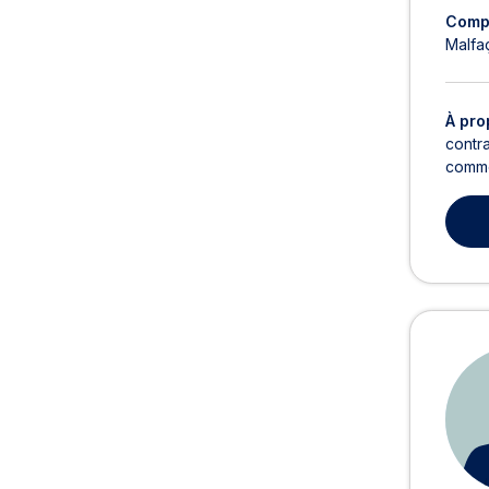
Comp
Malfa
À pro
contra
comme