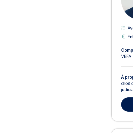
Av
En
Comp
VEFA
À pro
droit
judici