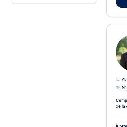
Av
N’
Comp
de la 
À pro