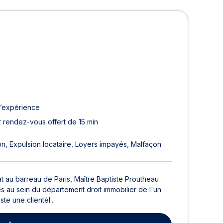
 Paris 8ème
d’expérience
 rendez-vous offert de 15 min
on
Expulsion locataire
Loyers impayés
Malfaçon
at au barreau de Paris, Maître Baptiste Proutheau
 au sein du département droit immobilier de l'un
te une clientèl...