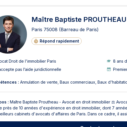
ats en Droit de l'immobilier à
Maître Baptiste PROUTHEAU
Paris
75008
(Barreau de Paris)
Répond rapidement
ocat Droit de l'immobilier Paris
8 ans 
accepte pas l’aide juridictionnelle
Premier
étences :
Annulation de vente
Baux commerciaux
Baux d'habitati
pos :
Maître Baptiste Proutheau - Avocat en droit immobilier ⚖️ Avoc
e près de 10 années d'expérience en droit immobilier, dont 7 années
illeurs cabinets d'avocats d'affaires de Paris. Dans ce cadre, il assis