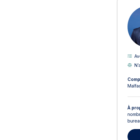
Av
N’
Comp
Malfa
À pro
nombr
bureau