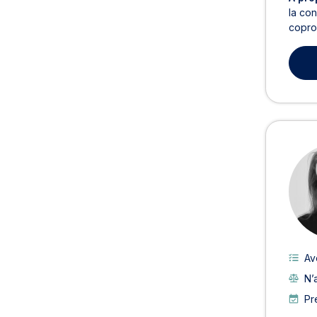
la con
coprop
Av
N’
Pr