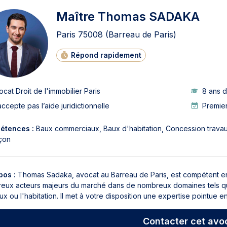
Maître Thomas SADAKA
Paris
75008
(Barreau de Paris)
Répond rapidement
ocat Droit de l'immobilier Paris
8 ans 
accepte pas l’aide juridictionnelle
Premier
étences :
Baux commerciaux
Baux d'habitation
Concession trava
çon
pos :
Thomas Sadaka, avocat au Barreau de Paris, est compétent en
eux acteurs majeurs du marché dans de nombreux domaines tels que la
x ou l'habitation. Il met à votre disposition une expertise pointue e
Contacter
cet avo