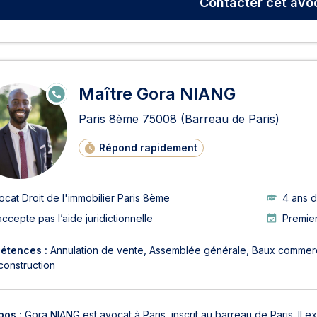
Contacter
cet avo
Maître Gora NIANG
E
N
LI
Paris 8ème
75008
(Barreau de Paris)
G
N
E
Répond rapidement
ocat Droit de l'immobilier Paris 8ème
4 ans 
accepte pas l’aide juridictionnelle
Premier
étences :
Annulation de vente
Assemblée générale
Baux commer
construction
pos :
Gora NIANG est avocat à Paris, inscrit au barreau de Paris. Il e