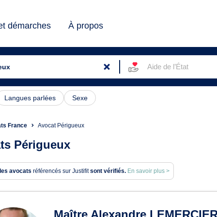
 et démarches
À propos
Aide de l’État
Langues parlées
Sexe
ts France
Avocat Périgueux
ts Périgueux
des avocats
référencés sur Justifit
sont vérifiés.
En savoir plus >
ats à Périgueux
Maître Alexandre LEMERCIE