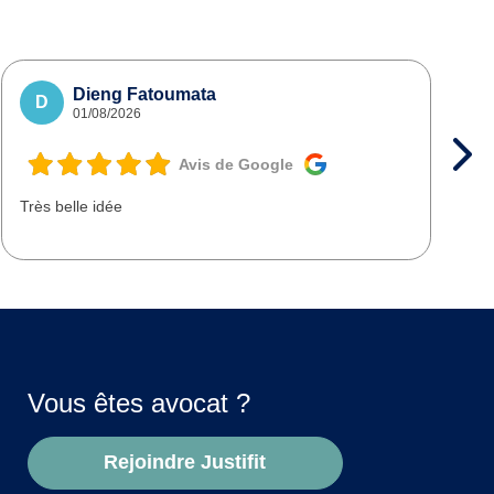
Dieng Fatoumata
D
01/08/2026
Avis de Google
Très belle idée
T
d
Vous êtes avocat ?
Rejoindre Justifit