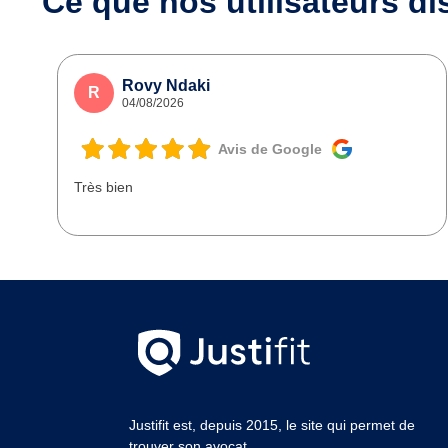
Ce que nos utilisateurs
di
Rovy Ndaki
R
04/08/2026
Avis de Google
Très bien
Justifit est, depuis 2015, le site qui permet de
trouver son avocat.