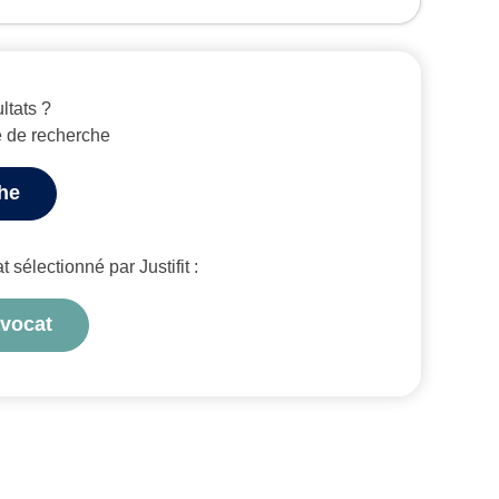
ltats ?
e de recherche
che
sélectionné par Justifit :
avocat