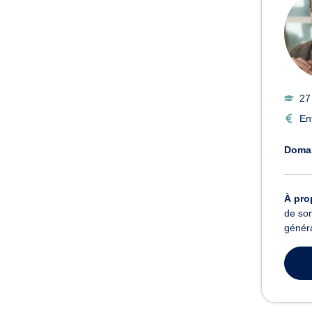
27
En
Domai
À pro
de son
généra