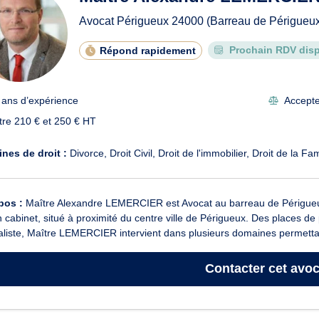
Avocat Périgueux
24000
(Barreau de Périgueu
Prochain RDV disp
Répond rapidement
 ans d’expérience
Accepte 
tre 210 € et 250 € HT
nes de droit :
Divorce
Droit Civil
Droit de l'immobilier
Droit de la Fam
pos :
Maître Alexandre LEMERCIER est Avocat au barreau de Périgueux 
 cabinet, situé à proximité du centre ville de Périgueux. Des places de
liste, Maître LEMERCIER intervient dans plusieurs domaines permettan
Contacter
cet avoc