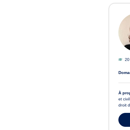
20
Domai
À pro
et civ
droit 