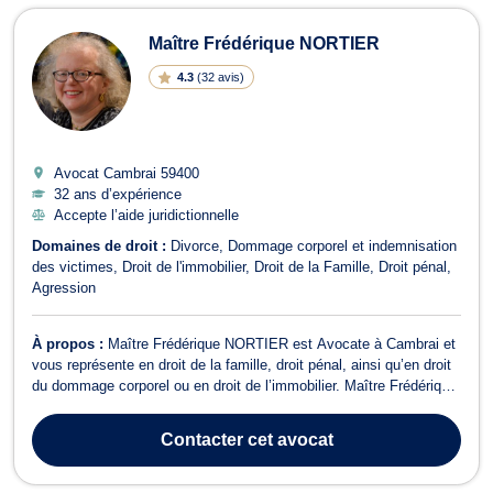
Maître Frédérique NORTIER
4.3
(
32 avis
)
Avocat Cambrai
59400
32 ans d’expérience
Accepte l’aide juridictionnelle
Domaines de droit :
Divorce
Dommage corporel et indemnisation
des victimes
Droit de l'immobilier
Droit de la Famille
Droit pénal
Agression
À propos :
Maître Frédérique NORTIER est Avocate à Cambrai et
vous représente en droit de la famille, droit pénal, ainsi qu’en droit
du dommage corporel ou en droit de l’immobilier. Maître Frédérique
NORTIER peut vous représenter, vous assister ou vous consulter
pour toutes les conséquences liées à un divorce ou une séparation
Contacter
cet avocat
(conséq...