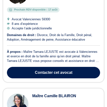
Prochain RDV disponible :
17 août
Avocat Valenciennes
59300
8 ans d’expérience
Accepte l’aide juridictionnelle
Domaines de droit :
Divorce
Droit de la Famille
Droit pénal
Adoption
Aménagement de peine
Assistance éducative
À propos :
Maître Tamara LEJUSTE est avocate à Valenciennes
et exerce en droit de la famille ainsi qu’en droit pénal. Maître
Tamara LEJUSTE vous propose conseils et assistance en droit de
la famille pour toutes problématiques analogues au PACS, aux
divorces ou à la séparation. De même, cette avocate prend en
Contacter
cet avocat
charge votre dossier si ce...
Maître Camille BLAIRON