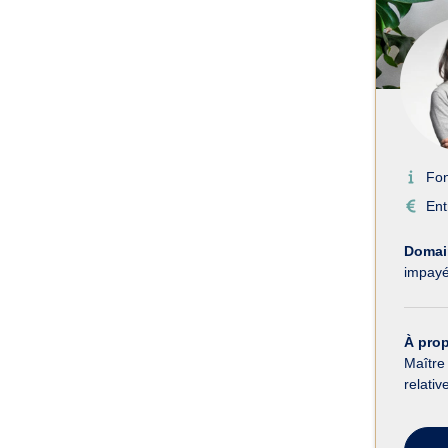
Fo
Ent
Domain
impay
À pro
Maître
relativ