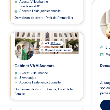
Avocat Villeurbanne
Avoc
Fondé en 2004
Accepte l’aide juridictionnelle
Domaines de droit :
Droit de l'immobilier
4.9
(
122 avis
)
6 
Répond rapidement
Pr
Domai
Cabinet VAM Avocats
Avocat Villeurbanne
3 Avocat(s)
Accepte l’aide juridictionnelle
À pro
social
Domaines de droit :
Divorce
Droit de la
profes
Famille