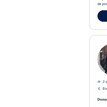
de pro
2 
En
Domai