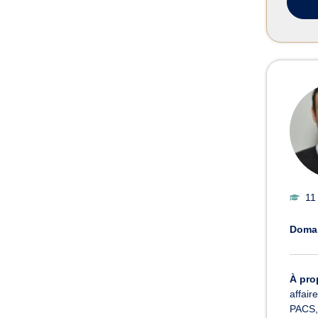
11
Domai
À pro
affair
PACS, 