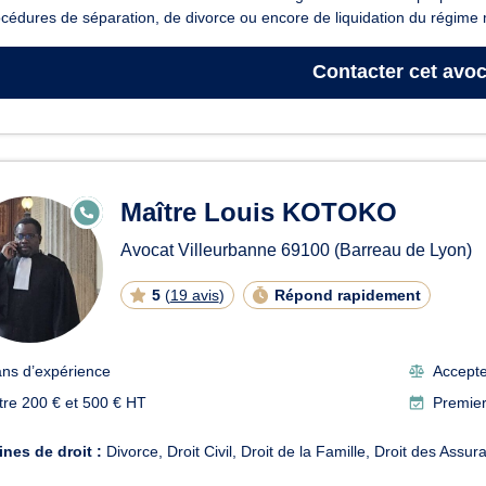
cédures de séparation, de divorce ou encore de liquidation du régime 
Contacter
cet avoc
Maître Louis KOTOKO
E
N
LI
Avocat Villeurbanne
69100
(Barreau de Lyon)
G
N
E
5
(
19 avis
)
Répond rapidement
ans d’expérience
Accepte 
tre 200 € et 500 € HT
Premier
nes de droit :
Divorce
Droit Civil
Droit de la Famille
Droit des Assur