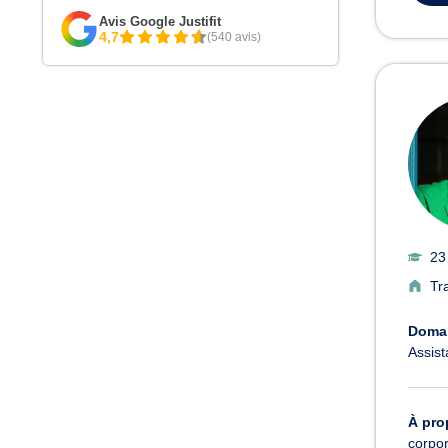
Avis Google Justifit
4,7
(540 avis)
23
Tr
Domai
Assist
À pro
corpor