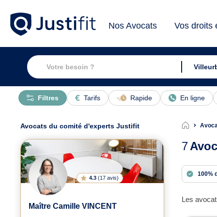
Nos Avocats
Vos droits
Filtres
Tarifs
Rapide
En ligne
Avocats du comité d'experts Justifit
Avoca
7
Avoc
100% 
4.3
(
17 avis
)
Les avocats
Maître Camille VINCENT