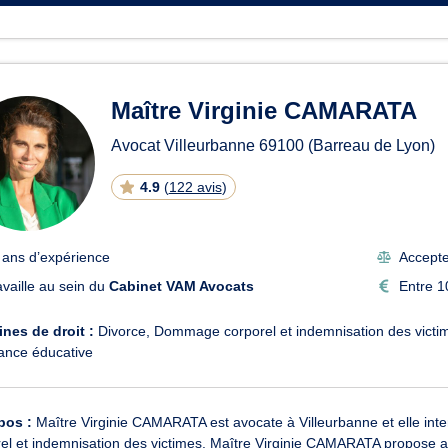
Maître Virginie CAMARATA
Avocat Villeurbanne
69100
(Barreau de Lyon)
4.9
(
122 avis
)
 ans d’expérience
Accepte 
availle au sein du
Cabinet VAM Avocats
Entre 1
nes de droit :
Divorce
Dommage corporel et indemnisation des victi
ance éducative
pos :
Maître Virginie CAMARATA est avocate à Villeurbanne et elle inter
el et indemnisation des victimes. Maître Virginie CAMARATA propose ass