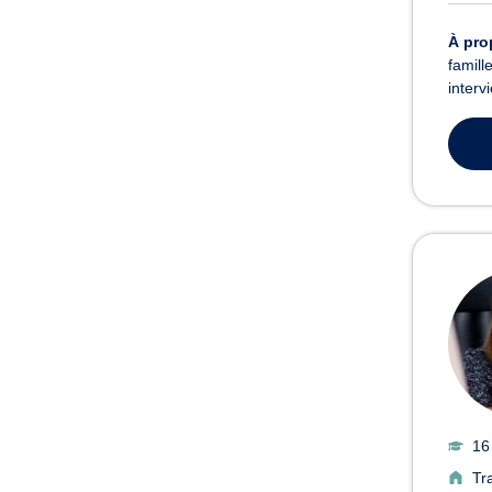
À pro
famill
interv
16
Tr