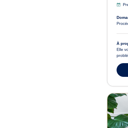
Pr
Domai
Procé
À pro
Elle v
problé