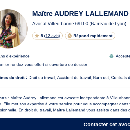
ats à Villeurbanne
Maître AUDREY LALLEMAND
Avocat Villeurbanne
69100
(Barreau de Lyon)
5
(
12 avis
)
Répond rapidement
ans d’expérience
Accepte 
emier rendez-vous offert si ouverture de dossier
nes de droit :
Droit du travail
Accident du travail
Burn out
Contrats d
pos :
Maître Audrey Lallemand est avocate indépendante à Villeurbanne,
e. Elle met son expertise à votre service pour vous accompagner dans t
sionnelle. En droit du travail, Maître Lallemand vous assiste dans des 
Contacter
cet avoc