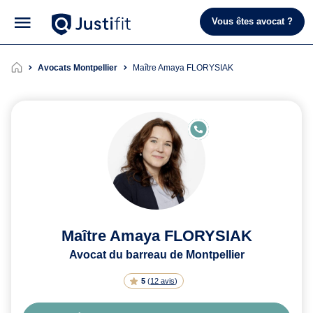
Vous êtes avocat ?
Avocats Montpellier
Maître Amaya FLORYSIAK
E
N
LI
G
N
E
Maître Amaya FLORYSIAK
Avocat du barreau de Montpellier
5
(
12 avis
)