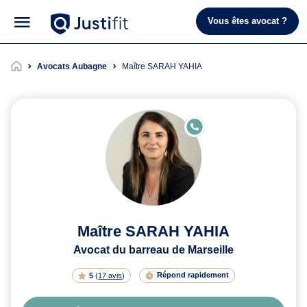
Vous êtes avocat ?
Avocats Aubagne
Maître SARAH YAHIA
E
N
LI
G
N
E
Maître SARAH YAHIA
Avocat du barreau de Marseille
Répond rapidement
5
(
17 avis
)