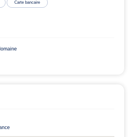
Carte bancaire
 domaine
rance