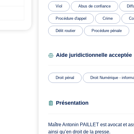
Viol
Abus de confiance
Diff
Procédure d'appel
Crime
Co
Délit routier
Procédure pénale
Aide juridictionnelle acceptée
Droit pénal
Droit Numérique - informa
Présentation
Maître Antonin PAILLET est avocat et ass
ainsi qu’en droit de la presse.