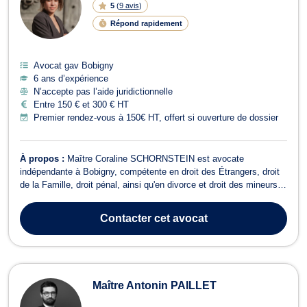
5
(
9 avis
)
Répond rapidement
Avocat gav Bobigny
6 ans d’expérience
N’accepte pas l’aide juridictionnelle
Entre 150 € et 300 € HT
Premier rendez-vous à 150€ HT, offert si ouverture de dossier
À propos :
Maître Coraline SCHORNSTEIN est avocate
indépendante à Bobigny, compétente en droit des Étrangers, droit
de la Famille, droit pénal, ainsi qu'en divorce et droit des mineurs.
Titulaire de deux Masters en Droits de l’Homme et en Sociologie
du droit, Maître SCHORNSTEIN place le parcours de vie de
Contacter
cet avocat
chacun de ses clients au cœur...
Maître Antonin PAILLET