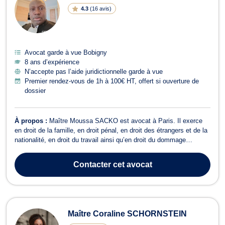
4.3
(
16 avis
)
Avocat garde à vue Bobigny
8 ans d’expérience
N’accepte pas l’aide juridictionnelle garde à vue
Premier rendez-vous de 1h à 100€ HT, offert si ouverture de
dossier
À propos :
Maître Moussa SACKO est avocat à Paris. Il exerce
en droit de la famille, en droit pénal, en droit des étrangers et de la
nationalité, en droit du travail ainsi qu’en droit du dommage
corporel. Maître Moussa SACKO opère en droit de la famille et
vous épaule pour vos procédures de divorce, de demande de
Contacter
cet avocat
pension alimentaire, ...
Maître Coraline SCHORNSTEIN