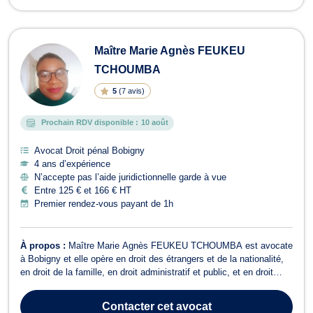
Maître Marie Agnès FEUKEU
TCHOUMBA
5
(
7 avis
)
Prochain RDV disponible :
10 août
Avocat Droit pénal Bobigny
4 ans d’expérience
N’accepte pas l’aide juridictionnelle garde à vue
Entre 125 € et 166 € HT
Premier rendez-vous payant de 1h
À propos :
Maître Marie Agnès FEUKEU TCHOUMBA est avocate
à Bobigny et elle opère en droit des étrangers et de la nationalité,
en droit de la famille, en droit administratif et public, et en droit
pénal. Maître Marie Agnès FEUKEU TCHOUMBA exerce en droit
des étrangers et de la nationalité. Elle vous conseille et vous
Contacter
cet avocat
représente en cas...