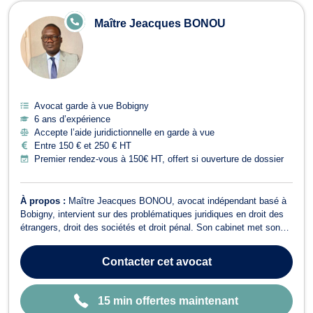
Avocats en garde à vue à Bobigny
E
Maître Jeacques BONOU
N
LI
G
N
E
Avocat garde à vue Bobigny
6 ans d’expérience
Accepte l’aide juridictionnelle en garde à vue
Entre 150 € et 250 € HT
Premier rendez-vous à 150€ HT, offert si ouverture de dossier
À propos :
Maître Jeacques BONOU, avocat indépendant basé à
Bobigny, intervient sur des problématiques juridiques en droit des
étrangers, droit des sociétés et droit pénal. Son cabinet met son
expertise à votre service pour vous accompagner dans vos
démarches et défendre vos intérêts devant les tribunaux
Contacter
cet avocat
compétents. En matière de droi...
15 min offertes maintenant