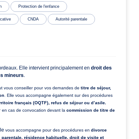
n
Protection de l'enfance
cative
CNDA
Autorité parentale
deaux. Elle intervient principalement en
droit des
es mineurs
.
ut vous conseiller pour vos demandes de
titre de séjour,
ion
. Elle vous accompagne également sur des procédures
rritoire français (OQTF), refus de séjour ou d’asile.
 en cas de convocation devant la
commission de titre de
lle
vous accompagne pour des procédures en
divorce
é parentale, résidence habituelle, droit de visite et