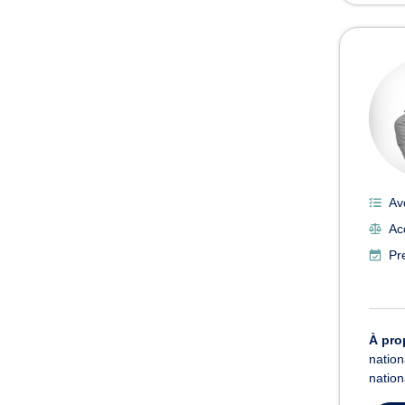
Av
Acc
Pr
À pro
nation
nation