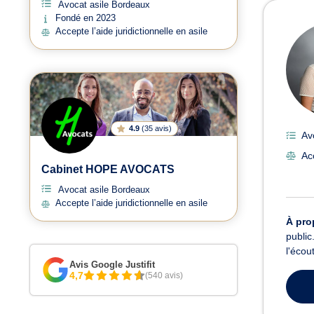
Avocat asile Bordeaux
Avoc
Fondé en 2023
Accepte l’aide juridictionnelle en asile
4.9
(
35 avis
)
Av
Acc
Cabinet HOPE AVOCATS
Avocat asile Bordeaux
Accepte l’aide juridictionnelle en asile
À pro
public
l'écou
Avis Google Justifit
4,7
(540 avis)