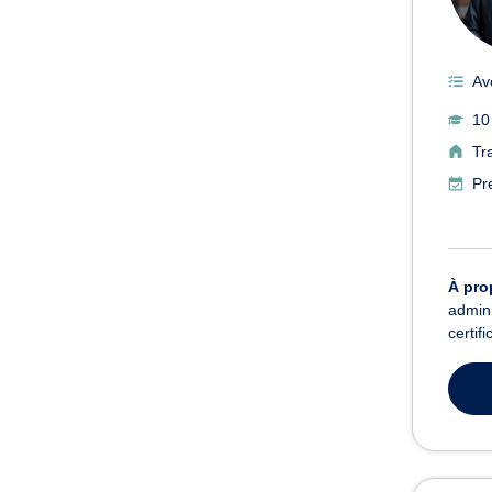
Av
10
Tr
Pr
À pro
admini
certif