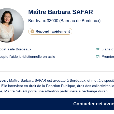
ats en asile à Bordeaux
Maître Barbara SAFAR
Bordeaux
33000
(Barreau de Bordeaux)
Répond rapidement
ocat asile Bordeaux
5 ans d
epte l’aide juridictionnelle en asile
Premier
pos :
Maître Barbara SAFAR est avocate à Bordeaux, et met à dispositi
. Elle intervient en droit de la Fonction Publique, droit des collectivités
te, Maître SAFAR porte une attention particulière à l'échange duran...
Contacter
cet avoc