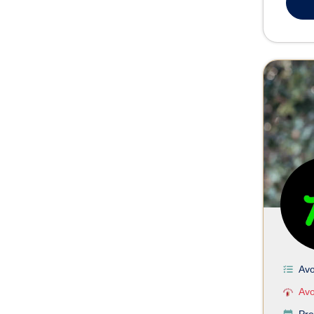
Avo
Avo
Pre