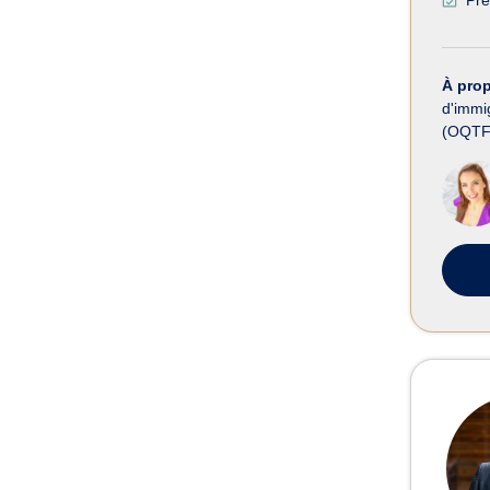
À pro
d'immig
(OQTF)