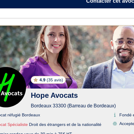
Contacter
cet avoc
4.9
(
35 avis
)
Hope Avocats
Bordeaux 33300 (Barreau de Bordeaux)
cat réfugié Bordeaux
Fondé 
Accepte 
cat Spécialiste
Droit des étrangers et de la nationalité
mier rendez-vous de 30 min à 75€ HT