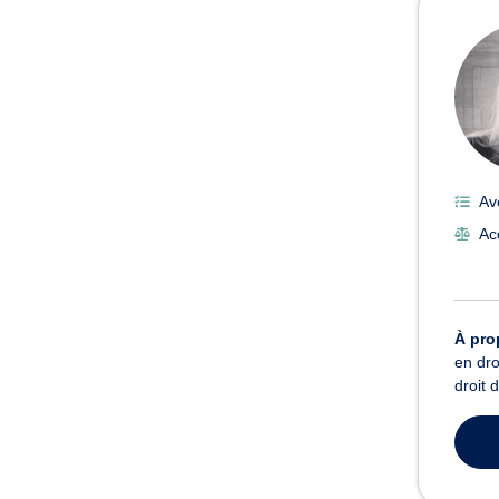
Av
Acc
À pro
en dro
droit 