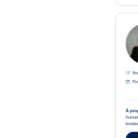
Av
Pr
À pro
humani
fondam