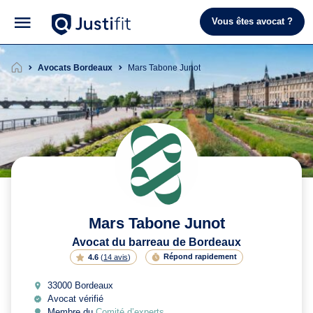
Vous êtes avocat ?
Avocats Bordeaux
Mars Tabone Junot
Mars Tabone Junot
Avocat du barreau de Bordeaux
Répond rapidement
4.6
(
14 avis
)
33000 Bordeaux
Avocat vérifié
Membre du
Comité d’experts