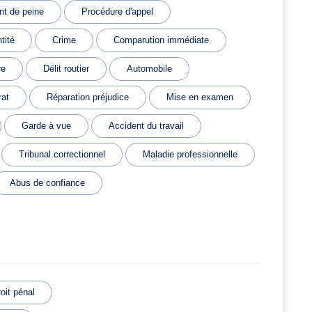
t de peine
Procédure d'appel
tité
Crime
Comparution immédiate
re
Délit routier
Automobile
rat
Réparation préjudice
Mise en examen
Garde à vue
Accident du travail
Tribunal correctionnel
Maladie professionnelle
Abus de confiance
oit pénal