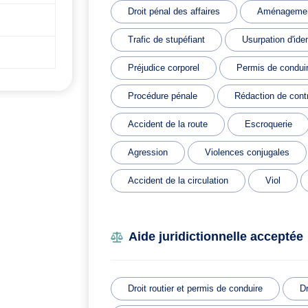
Droit pénal des affaires
Aménagemen
Trafic de stupéfiant
Usurpation d'iden
Préjudice corporel
Permis de condui
Procédure pénale
Rédaction de cont
Accident de la route
Escroquerie
Agression
Violences conjugales
Accident de la circulation
Viol
Aide juridictionnelle acceptée
Droit routier et permis de conduire
Dr