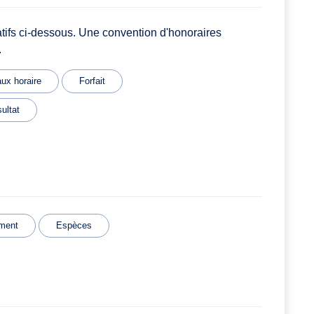
atifs ci-dessous. Une convention d'honoraires
.
ux horaire
Forfait
ultat
ment
Espèces