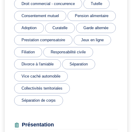
Droit commercial - concurrence
Tutelle
Consentement mutuel
Pension alimentaire
Adoption
Curatelle
Garde alternée
Prestation compensatoire
Jeux en ligne
Filiation
Responsabilité civile
Divorce à l'amiable
Séparation
Vice caché automobile
Collectivités territoriales
Séparation de corps
Présentation