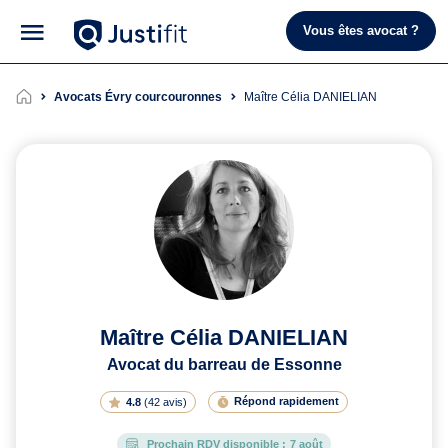
Vous êtes avocat ?
Avocats Évry courcouronnes
Maître Célia DANIELIAN
Maître Célia DANIELIAN
Avocat du barreau de Essonne
Répond rapidement
4.8
(
42 avis
)
Prochain RDV disponible :
7 août