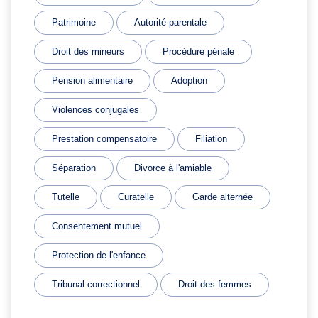
Patrimoine
Autorité parentale
Droit des mineurs
Procédure pénale
Pension alimentaire
Adoption
Violences conjugales
Prestation compensatoire
Filiation
Séparation
Divorce à l'amiable
Tutelle
Curatelle
Garde alternée
Consentement mutuel
Protection de l'enfance
Tribunal correctionnel
Droit des femmes