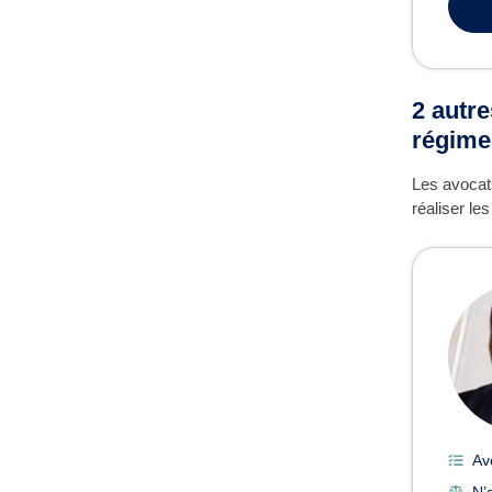
2 autre
régime
Les avocats
réaliser le
Av
N’a