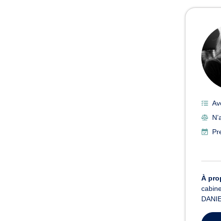
Av
N’a
Pr
À pro
cabine
DANIEL