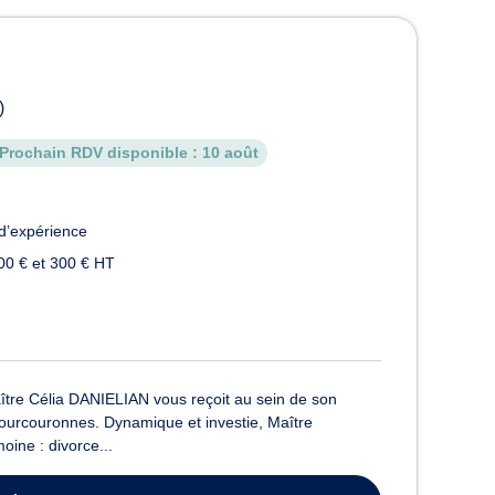
)
Prochain RDV disponible :
10 août
d’expérience
00 € et 300 € HT
aître Célia DANIELIAN vous reçoit au sein de son
-Courcouronnes. Dynamique et investie, Maître
oine : divorce...