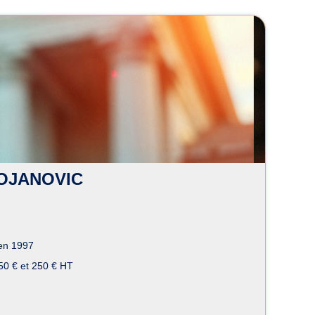
trimonial à Évry courcouronn
TOJANOVIC
en 1997
50 € et 250 € HT