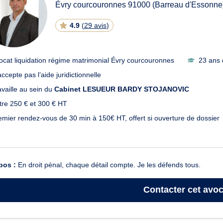
Évry courcouronnes
91000
(Barreau d'Essonne
4.9
(
29 avis
)
ocat liquidation régime matrimonial Évry courcouronnes
23 ans 
ccepte pas l’aide juridictionnelle
availle au sein du
Cabinet LESUEUR BARDY STOJANOVIC
tre 250 € et 300 € HT
emier rendez-vous de 30 min à 150€ HT, offert si ouverture de dossier
pos :
En droit pénal, chaque détail compte. Je les défends tous.
Contacter
cet avoc