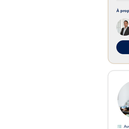
À pro
Av