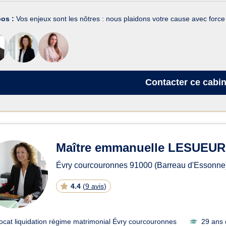
pos :
Vos enjeux sont les nôtres : nous plaidons votre cause avec force
Contacter
ce cabin
Maître emmanuelle LESUEUR
Évry courcouronnes
91000
(Barreau d'Essonne
4.4
(
9 avis
)
ocat liquidation régime matrimonial Évry courcouronnes
29 ans 