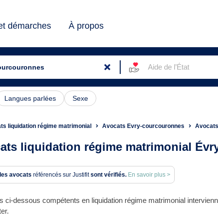
 et démarches
À propos
Aide de l’État
Langues parlées
Sexe
ts liquidation régime matrimonial
Avocats Evry-courcouronnes
Avocats
ats liquidation régime matrimonial Év
des avocats
référencés sur Justifit
sont vérifiés.
En savoir plus >
 ci-dessous compétents en liquidation régime matrimonial intervienn
er.