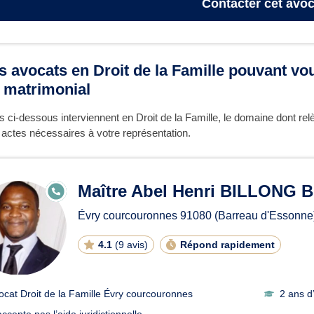
Contacter
cet avoc
s avocats en Droit de la Famille pouvant vou
 matrimonial
 ci-dessous interviennent en Droit de la Famille, le domaine dont re
s actes nécessaires à votre représentation.
Maître Abel Henri BILLONG
E
N
LI
Évry courcouronnes
91080
(Barreau d'Essonne
G
N
E
4.1
(
9 avis
)
Répond rapidement
ocat Droit de la Famille Évry courcouronnes
2 ans d
ccepte pas l’aide juridictionnelle