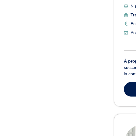
N’a
Tr
En
Pr
À pro
succes
la con