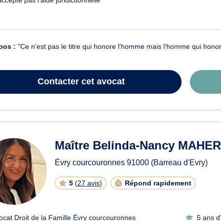
pos :
"Ce n'est pas le titre qui honore l'homme mais l'homme qui honore 
Contacter
cet avocat
Maître Belinda-Nancy MAHER
Évry courcouronnes
91000
(Barreau d'Evry)
5
(
27 avis
)
Répond rapidement
ocat Droit de la Famille Évry courcouronnes
5 ans d