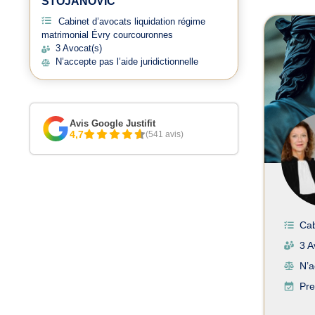
STOJANOVIC
Avoc
Cabinet d’avocats liquidation régime
matrimonial Évry courcouronnes
3 Avocat(s)
N’accepte pas l’aide juridictionnelle
Avis Google Justifit
4,7
(541 avis)
Cab
3 A
N’a
Pre