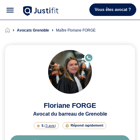
Vous êtes avocat ?
Avocats Grenoble
Maître Floriane FORGE
E
N
LI
G
N
E
Floriane FORGE
Avocat du barreau de Grenoble
Répond rapidement
5
(
3 avis
)