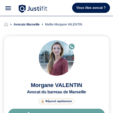
Vous êtes avocat ?
Avocats Marseille
Maître Morgane VALENTIN
E
N
LI
G
N
E
Morgane VALENTIN
Avocat du barreau de Marseille
Répond rapidement