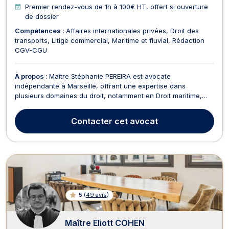
Premier rendez-vous de 1h à 100€ HT, offert si ouverture
de dossier
Compétences :
Affaires internationales privées
Droit des
transports
Litige commercial
Maritime et fluvial
Rédaction
CGV-CGU
À propos :
Maître Stéphanie PEREIRA est avocate
indépendante à Marseille, offrant une expertise dans
plusieurs domaines du droit, notamment en Droit maritime,
Droit commercial, et Médiation et Arbitrage. En tant
qu'avocate de confiance, Maître PEREIRA s'engage à fournir
Contacter
cet avocat
des services juridiques fiables et professionnels à ses clients.
...
5
(
49 avis
)
Maître Eliott COHEN