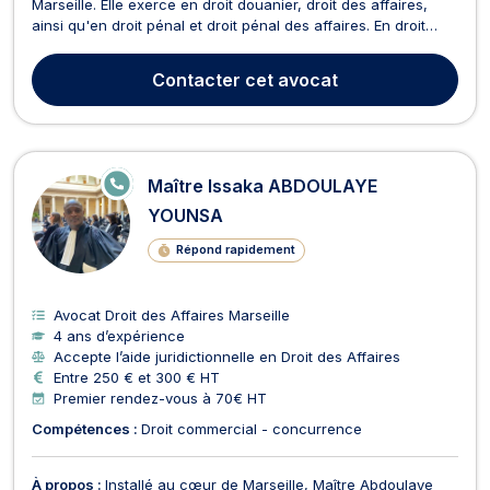
Marseille. Elle exerce en droit douanier, droit des affaires,
ainsi qu'en droit pénal et droit pénal des affaires. En droit
douanier, Maître Reva ARAI accompagne les entreprises dans
leurs opérations d'import-export afin de sécuriser, mettre en
Contacter
cet avocat
conformité et optimiser leurs échange...
E
Maître Issaka ABDOULAYE
N
LI
YOUNSA
G
N
Répond rapidement
E
Avocat Droit des Affaires Marseille
4 ans d’expérience
Accepte l’aide juridictionnelle en Droit des Affaires
Entre 250 € et 300 € HT
Premier rendez-vous à 70€ HT
Compétences :
Droit commercial - concurrence
À propos :
Installé au cœur de Marseille, Maître Abdoulaye