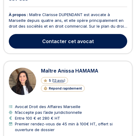
À propos :
Maître Clarisse DUPENDANT est avocate à
Marseille depuis quatre ans, et elle opère principalement en
droit des sociétés et en droit commercial. Sur le plan du droit
des sociétés, Maître Clarisse DUPENDANT intervient sur
l'ensemble du corporate de votre structure. À cet effet, elle
Contacter
cet avocat
interviendra dès la constitution de votre s...
Maître Anissa HAMAMA
5
(
13 avis
)
Répond rapidement
Avocat Droit des Affaires Marseille
N’accepte pas l’aide juridictionnelle
Entre 100 € et 280 € HT
Premier rendez-vous de 45 min à 100€ HT, offert si
ouverture de dossier