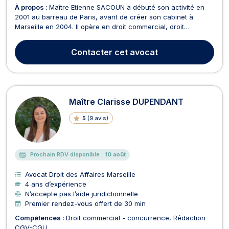
À propos :
Maître Etienne SACOUN a débuté son activité en
2001 au barreau de Paris, avant de créer son cabinet à
Marseille en 2004. Il opère en droit commercial, droit
bancaire, droit des sociétés, droit de la distribution, droit
pénal des affaires, droit de la propriété intellectuelle et droit
Contacter
cet avocat
des successions. Maître Etienne SACOUN p...
Maître Clarisse DUPENDANT
5
(
9 avis
)
Prochain RDV disponible :
10 août
Avocat Droit des Affaires Marseille
4 ans d’expérience
N’accepte pas l’aide juridictionnelle
Premier rendez-vous offert de 30 min
Compétences :
Droit commercial - concurrence
Rédaction
CGV-CGU