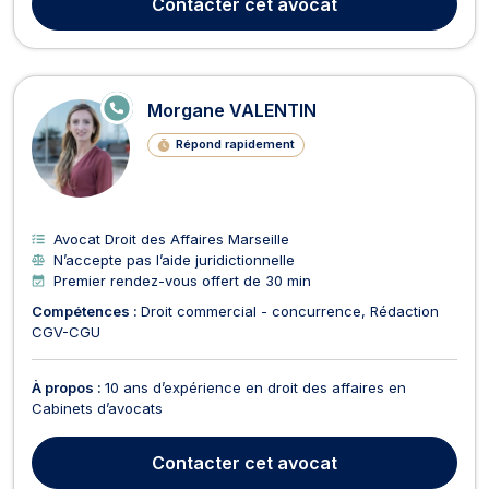
Contacter
cet avocat
séparation, de la liquidat...
E
Morgane VALENTIN
N
LI
Répond rapidement
G
N
E
Avocat Droit des Affaires Marseille
N’accepte pas l’aide juridictionnelle
Premier rendez-vous offert de 30 min
Compétences :
Droit commercial - concurrence
Rédaction
CGV-CGU
À propos :
10 ans d’expérience en droit des affaires en
Cabinets d’avocats
Contacter
cet avocat