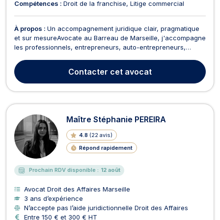
Compétences :
Droit de la franchise
Litige commercial
À propos :
Un accompagnement juridique clair, pragmatique
et sur mesureAvocate au Barreau de Marseille, j'accompagne
les professionnels, entrepreneurs, auto-entrepreneurs,
startups et sociétés (SARL, SAS, SCI…) à chaque étape de
leur activité : sécuriser leurs projets, résoudre leurs litiges, et
Contacter
cet avocat
anticiper comme traiter leurs difficult...
Maître Stéphanie PEREIRA
4.8
(
22 avis
)
Répond rapidement
Prochain RDV disponible :
12 août
Avocat Droit des Affaires Marseille
3 ans d’expérience
N’accepte pas l’aide juridictionnelle Droit des Affaires
Entre 150 € et 300 € HT