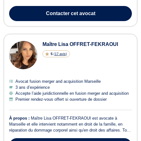
concurrence.Elle accompagne les entrepreneurs, dirigeants,
investisseurs et groupes dans toutes les étapes de la vie de leurs
Contacter
cet avocat
sociétés, de la s...
Maître Lisa OFFRET-FEKRAOUI
5
(
17 avis
)
Avocat fusion merger and acquisition Marseille
3 ans d’expérience
Accepte l’aide juridictionnelle en fusion merger and acquisition
Premier rendez-vous offert si ouverture de dossier
À propos :
Maître Lisa OFFRET-FEKRAOUI est avocate à
Marseille et elle intervient notamment en droit de la famille, en
réparation du dommage corporel ainsi qu'en droit des affaires. Tout
d’abord,Maitre OFFRET vous accompagne dans la procédure en