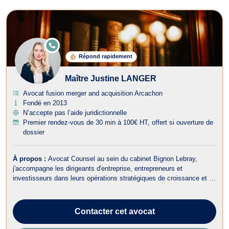
E
N
Répond rapidement
LI
G
N
Maître Justine LANGER
E
Avocat fusion merger and acquisition Arcachon
Fondé en 2013
N’accepte pas l’aide juridictionnelle
Premier rendez-vous de 30 min à 100€ HT, offert si ouverture de
dossier
À propos :
Avocat Counsel au sein du cabinet Bignon Lebray,
j'accompagne les dirigeants d'entreprise, entrepreneurs et
investisseurs dans leurs opérations stratégiques de croissance et de
transmission. MON APPROCHE Expertise sectorielle Plus de 13
ans d'expérience en droit des affaires avec une spécialisation
reconnue dans la transmis...
Contacter
cet avocat