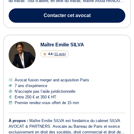
du travail. Tout d’abord, en droit du travail, Maître Assia HANOUN
propose assistance et conseils dans le cas où vous devriez
comparaître devant le Conseil de prud’hommes. Il en est ainsi pour
Contacter
cet avocat
les l...
Maître Emilie SILVA
4.6
(
11 avis
)
Avocat fusion merger and acquisition Paris
7 ans d’expérience
N’accepte pas l’aide juridictionnelle
Entre 250 € et 350 € HT
Premier rendez-vous offert de 15 min
À propos :
Maître Emilie SILVA est fondatrice du cabinet SILVA
AVOCAT & PARTNERS. Avocate au Barreau de Paris et exerce
exclusivement en droit des sociétés, droit commercial et droit de la