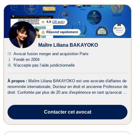
4.9
(
28 avis
)
Répond rapidement
Maître Liliana BAKAYOKO
Avocat fusion merger and acquisition Paris
Fondé en 2004
N’accepte pas l’aide juridictionnelle
À propos :
Maître Liliana BAKAYOKO est une avocate d'affaires de
renommée internationale, Docteur en droit et ancienne Professeur de
droit. Confortée par plus de 20 ans d'expérience en tant qu'avocat et
10 ans d'expérience dans l'enseignement du droit, elle assure à ses
clients un accompagnement global hautement qualifié dans des
doma...
Contacter
cet avocat