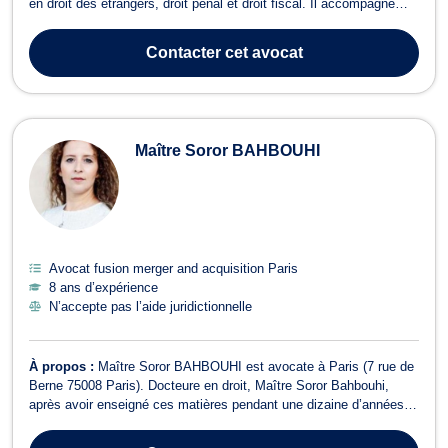
en droit des étrangers, droit pénal et droit fiscal. Il accompagne
particuliers, professionnels et entreprises sur des dossiers qui
mêlent protection des personnes, défense pénale et enjeux fiscaux
Contacter
cet avocat
ou pat...
Maître Soror BAHBOUHI
Avocat fusion merger and acquisition Paris
8 ans d’expérience
N’accepte pas l’aide juridictionnelle
À propos :
Maître Soror BAHBOUHI est avocate à Paris (7 rue de
Berne 75008 Paris). Docteure en droit, Maître Soror Bahbouhi,
après avoir enseigné ces matières pendant une dizaine d’années,
aussi bien à l’université qu’en école de commerce, conçoit et
anime aujourd’hui des formations professionnelles pour ses