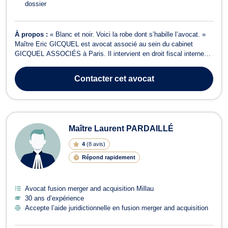
dossier
À propos :
« Blanc et noir. Voici la robe dont s’habille l’avocat. »
Maître Eric GICQUEL est avocat associé au sein du cabinet
GICQUEL ASSOCIÉS à Paris. Il intervient en droit fiscal interne
(français, suisse, belge et luxembourgeois) et international, en droit
douanier, en droit des affaires, en droit du patrimoine ainsi qu’en
Contacter
cet avocat
droit ...
Maître Laurent PARDAILLÉ
4
(
8 avis
)
Répond rapidement
Avocat fusion merger and acquisition Millau
30 ans d’expérience
Accepte l’aide juridictionnelle en fusion merger and acquisition