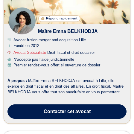
Répond rapidement
Maître Emna BELKHODJA
Avocat fusion merger and acquisition Lille
Fondé en 2012
Avocat Spécialiste
Droit fiscal et droit douanier
N’accepte pas l’aide juridictionnelle
Premier rendez-vous offert si ouverture de dossier
À propos :
Maître Emna BELKHODJA est avocat à Lille, elle
exerce en droit fiscal et en droit des affaires. En droit fiscal, Maître
BELKHODJA vous offre tout son savoir-faire en vous permettant
d'obtenir des réponses à toutes vos problématiques en matière de
déclarations d'impôt sur le revenu, d’IFI, de gestion de patrimoine ou
d'optim...
Contacter
cet avocat