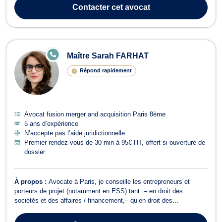
réparation de votre dommage corporel en cas d'accident de voiture,
Contacter
cet avocat
erreur médical ou agres...
E
Maître Sarah FARHAT
N
LI
Répond rapidement
G
N
E
Avocat fusion merger and acquisition Paris 8ème
5 ans d’expérience
N’accepte pas l’aide juridictionnelle
Premier rendez-vous de 30 min à 95€ HT, offert si ouverture de
dossier
À propos :
Avocate à Paris, je conseille les entrepreneurs et
porteurs de projet (notamment en ESS) tant :– en droit des
sociétés et des affaires / financement,– qu’en droit des
organisations non lucratives (droit des associations, fonds de
dotation et fondations). En droit bancaire, j’assure la défense de