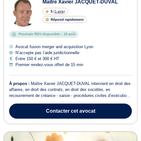
Maître Xavier JACQUET-DUVAL
5
(
1 avis
)
Répond rapidement
Prochain RDV disponible :
18 août
Avocat fusion merger and acquisition Lyon
N’accepte pas l’aide juridictionnelle
Entre 150 € et 300 € HT
Premier rendez-vous offert de 15 min
À propos :
Maître Xavier JACQUET-DUVAL intervient en droit des
affaires, en droit des contrats, en droit des sociétés, en
recouvrement de créance - saisie - procédures civiles d’exécution,
en droit des marques et en droit du numérique. Il accompagne ses
clients en contentieux, et pré-contentieux, dans la résolution de
Contacter
cet avocat
leurs litiges et...