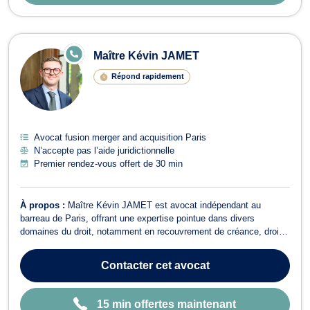
E
Maître Kévin JAMET
N
LI
Répond rapidement
G
N
E
Avocat fusion merger and acquisition Paris
N’accepte pas l’aide juridictionnelle
Premier rendez-vous offert de 30 min
À propos :
Maître Kévin JAMET est avocat indépendant au
barreau de Paris, offrant une expertise pointue dans divers
domaines du droit, notamment en recouvrement de créance, droit
des affaires, droit des sociétés, droit des contrats, droit des
associations et fondations et baux commerciaux. En matière de
Contacter
cet avocat
recouvrement de créance, Maître...
15 min offertes maintenant