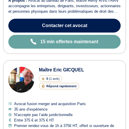
À propos :
Avocat au barreau de Paris, Maître Rémy RIVEYRAN
accompagne les entreprises, dirigeants, investisseurs, actionnaires
et personnes physiques dans leurs problématiques de droit des
affaires, de contentieux commercial et bancaire, de baux
commerciaux, de restructuring et de droit pénal des affaires. Il
Contacter
cet avocat
intervient en droit des ...
15 min offertes maintenant
Maître Eric GICQUEL
5
(
1 avis
)
Répond rapidement
Avocat fusion merger and acquisition Paris
35 ans d’expérience
N’accepte pas l’aide juridictionnelle
Entre 375 € et 375 € HT
Premier rendez-vous de 1h à 375€ HT, offert si ouverture de