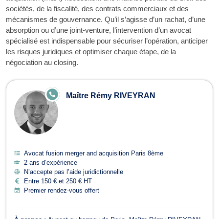
sociétés, de la fiscalité, des contrats commerciaux et des
mécanismes de gouvernance. Qu’il s’agisse d’un rachat, d’une
absorption ou d’une joint-venture, l’intervention d’un avocat
spécialisé est indispensable pour sécuriser l’opération, anticiper
les risques juridiques et optimiser chaque étape, de la
négociation au closing.
Avocats en fusion merger and acquis
E
Maître Rémy RIVEYRAN
N
LI
G
N
E
Avocat fusion merger and acquisition Paris 8ème
2 ans d’expérience
N’accepte pas l’aide juridictionnelle
Entre 150 € et 250 € HT
Premier rendez-vous offert