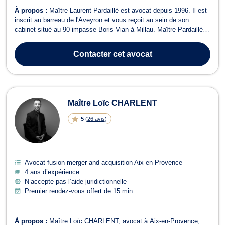
À propos :
Maître Laurent Pardaillé est avocat depuis 1996. Il est
inscrit au barreau de l'Aveyron et vous reçoit au sein de son
cabinet situé au 90 impasse Boris Vian à Millau. Maître Pardaillé
intervient en droit civil aussi bien en droit des personnes, qu'en
droit des obligations (droit des contrats), ou que pour des questions
Contacter
cet avocat
de r...
Maître Loïc CHARLENT
5
(
26 avis
)
Avocat fusion merger and acquisition Aix-en-Provence
4 ans d’expérience
N’accepte pas l’aide juridictionnelle
Premier rendez-vous offert de 15 min
À propos :
Maître Loïc CHARLENT, avocat à Aix-en-Provence,