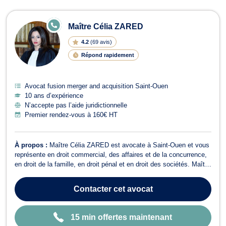
E
Maître Célia ZARED
N
LI
4.2
(
69 avis
)
G
N
Répond rapidement
E
Avocat fusion merger and acquisition Saint-Ouen
10 ans d’expérience
N’accepte pas l’aide juridictionnelle
Premier rendez-vous à 160€ HT
À propos :
Maître Célia ZARED est avocate à Saint-Ouen et vous
représente en droit commercial, des affaires et de la concurrence,
en droit de la famille, en droit pénal et en droit des sociétés. Maître
Célia ZARED intervient en droit commercial, des affaires et de la
concurrence dans le cadre des dossiers liés aux cessions de parts
Contacter
cet avocat
so...
15 min offertes maintenant