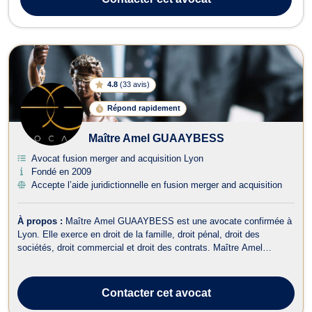
approche fiable e...
4.8
(
33 avis
)
Répond rapidement
Maître Amel GUAAYBESS
Avocat fusion merger and acquisition Lyon
Fondé en 2009
Accepte l’aide juridictionnelle en fusion merger and acquisition
À propos :
Maître Amel GUAAYBESS est une avocate confirmée à
Lyon. Elle exerce en droit de la famille, droit pénal, droit des
sociétés, droit commercial et droit des contrats. Maître Amel
GUAAYBESS est votre représentante de choix en droit pénal, de la
famille, des étrangers. Elle propose son savoir-faire dans le cadre
des procédures ...
Contacter
cet avocat