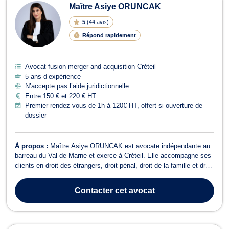
Maître Asiye ORUNCAK
5
(
44 avis
)
Répond rapidement
Avocat fusion merger and acquisition Créteil
5 ans d’expérience
N’accepte pas l’aide juridictionnelle
Entre 150 € et 220 € HT
Premier rendez-vous de 1h à 120€ HT, offert si ouverture de
dossier
À propos :
Maître Asiye ORUNCAK est avocate indépendante au
barreau du Val-de-Marne et exerce à Créteil. Elle accompagne ses
clients en droit des étrangers, droit pénal, droit de la famille et droit
du travail, avec une approche à la fois concrète et engagée. Son
activité s’adresse aux personnes confrontées à des situations
Contacter
cet avocat
juridiques...