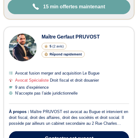
15 min offertes maintenant
Maître Gerfaut PRUVOST
5
(
2 avis
)
Répond rapidement
Avocat fusion merger and acquisition Le Bugue
Avocat Spécialiste
Droit fiscal et droit douanier
9 ans d’expérience
N’accepte pas l’aide juridictionnelle
À propos :
Maître PRUVOST est avocat au Bugue et intervient en
droit fiscal, droit des affaires, droit des sociétés et droit social. Il
possède par ailleurs un cabinet secondaire au 2 Rue Charles
Lamoureux à Bordeaux (33000). Maître PRUVOST vous conseille
en droit fiscal sur des questions de fiscalité des particuliers (IR,