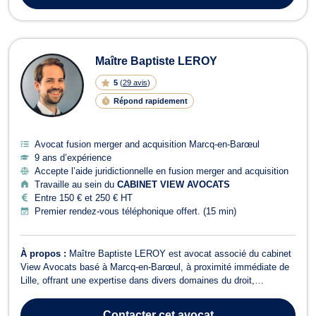
Maître Baptiste LEROY
5
(
29 avis
)
Répond rapidement
Avocat fusion merger and acquisition Marcq-en-Barœul
9 ans d’expérience
Accepte l’aide juridictionnelle en fusion merger and acquisition
Travaille au sein du
CABINET VIEW AVOCATS
Entre 150 € et 250 € HT
Premier rendez-vous téléphonique offert. (15 min)
À propos :
Maître Baptiste LEROY est avocat associé du cabinet
View Avocats basé à Marcq-en-Barœul, à proximité immédiate de
Lille, offrant une expertise dans divers domaines du droit,
notamment en droit des sociétés, droit des associations, droit des
affaires, et droit des contrats. Maître LEROY se distingue par son
Contacter
cet avocat