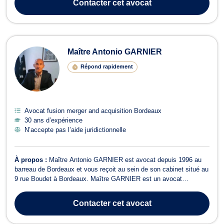
Contacter
cet avocat
confrères. Cette part de s...
Maître Antonio GARNIER
Répond rapidement
Avocat fusion merger and acquisition Bordeaux
30 ans d’expérience
N’accepte pas l’aide juridictionnelle
À propos :
Maître Antonio GARNIER est avocat depuis 1996 au
barreau de Bordeaux et vous reçoit au sein de son cabinet situé au
9 rue Boudet à Bordeaux. Maître GARNIER est un avocat
généraliste et vous aide en conseil ou contentieux et vous
représente dans toutes sortes de contentieux (contentieux civils &
Contacter
cet avocat
commerciaux, contentieux ...